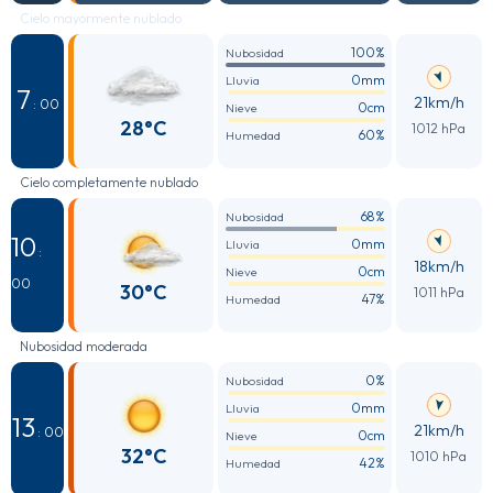
Cielo mayormente nublado
100%
Nubosidad
0mm
Lluvia
7
21km/h
: 00
0cm
Nieve
28°C
1012 hPa
60%
Humedad
Cielo completamente nublado
68%
Nubosidad
10
0mm
Lluvia
:
18km/h
0cm
Nieve
00
30°C
1011 hPa
47%
Humedad
Nubosidad moderada
0%
Nubosidad
0mm
Lluvia
13
21km/h
: 00
0cm
Nieve
32°C
1010 hPa
42%
Humedad