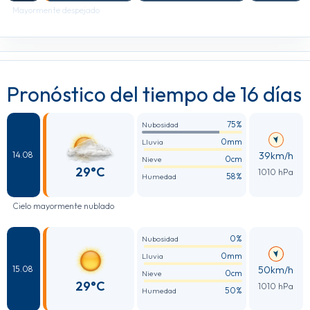
Mayormente despejado
Pronóstico del tiempo de 16 días
75%
Nubosidad
0mm
Lluvia
39km/h
14.08
0cm
Nieve
29°C
1010 hPa
58%
Humedad
Cielo mayormente nublado
0%
Nubosidad
0mm
Lluvia
50km/h
15.08
0cm
Nieve
29°C
1010 hPa
50%
Humedad