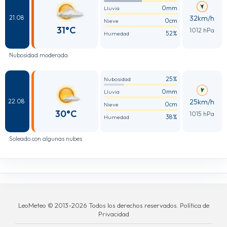
0mm
Lluvia
32km/h
21.08
0cm
Nieve
31°C
1012 hPa
52%
Humedad
Nubosidad moderada
25%
Nubosidad
0mm
Lluvia
25km/h
22.08
0cm
Nieve
30°C
1015 hPa
38%
Humedad
Soleado con algunas nubes
LeoMeteo © 2013-2026 Todos los derechos reservados. Política de
Privacidad