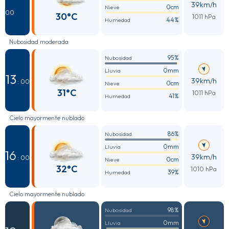
39km/h
0cm
Nieve
00
30°C
1011 hPa
44%
Humedad
Nubosidad moderada
95%
Nubosidad
0mm
Lluvia
13
39km/h
: 00
0cm
Nieve
31°C
1011 hPa
41%
Humedad
Cielo mayormente nublado
86%
Nubosidad
0mm
Lluvia
16
39km/h
: 00
0cm
Nieve
32°C
1010 hPa
39%
Humedad
Cielo mayormente nublado
98%
Nubosidad
0mm
Lluvia