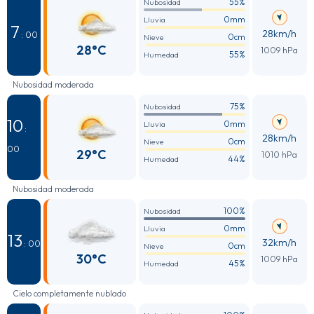
55%
Nubosidad
0mm
Lluvia
7
28km/h
: 00
0cm
Nieve
28°C
1009 hPa
55%
Humedad
Nubosidad moderada
75%
Nubosidad
10
0mm
Lluvia
:
28km/h
0cm
Nieve
00
29°C
1010 hPa
44%
Humedad
Nubosidad moderada
100%
Nubosidad
0mm
Lluvia
13
32km/h
: 00
0cm
Nieve
30°C
1009 hPa
45%
Humedad
Cielo completamente nublado