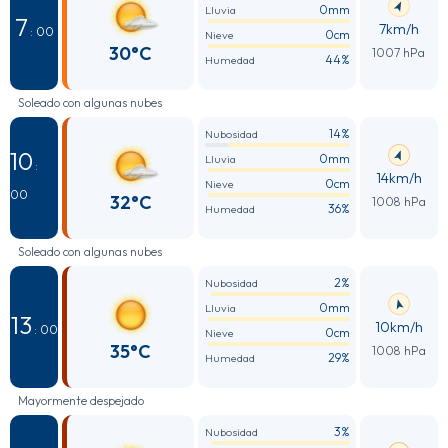
0mm
Lluvia
7
7km/h
: 00
0cm
Nieve
30°C
1007 hPa
44%
Humedad
Soleado con algunas nubes
14%
Nubosidad
10
0mm
Lluvia
:
14km/h
0cm
Nieve
00
32°C
1008 hPa
36%
Humedad
Soleado con algunas nubes
2%
Nubosidad
0mm
Lluvia
13
10km/h
: 00
0cm
Nieve
35°C
1008 hPa
29%
Humedad
Mayormente despejado
3%
Nubosidad