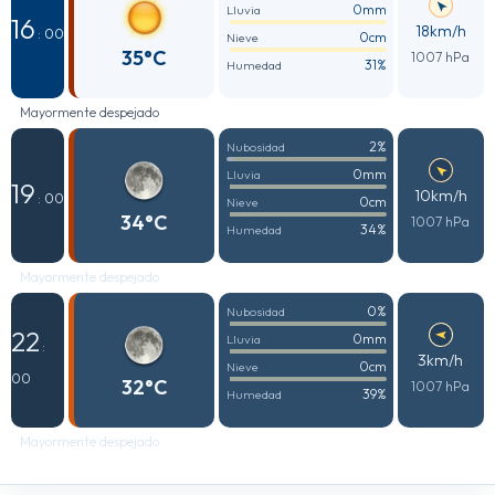
0mm
Lluvia
16
18km/h
: 00
0cm
Nieve
35°C
1007 hPa
31%
Humedad
Mayormente despejado
2%
Nubosidad
0mm
Lluvia
19
10km/h
: 00
0cm
Nieve
34°C
1007 hPa
34%
Humedad
Mayormente despejado
0%
Nubosidad
22
0mm
Lluvia
:
3km/h
0cm
Nieve
00
32°C
1007 hPa
39%
Humedad
Mayormente despejado