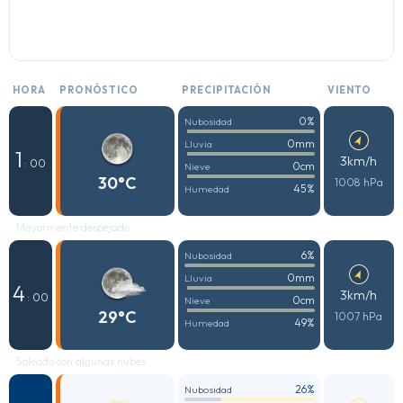
HORA
PRONÓSTICO
PRECIPITACIÓN
VIENTO
0%
Nubosidad
0mm
Lluvia
1
3km/h
: 00
0cm
Nieve
30°C
1008 hPa
45%
Humedad
Mayormente despejado
6%
Nubosidad
0mm
Lluvia
4
3km/h
: 00
0cm
Nieve
29°C
1007 hPa
49%
Humedad
Soleado con algunas nubes
26%
Nubosidad