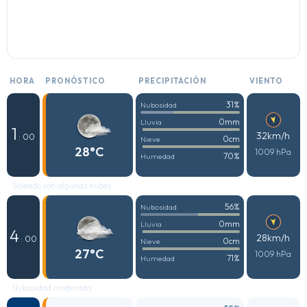
HORA
PRONÓSTICO
PRECIPITACIÓN
VIENTO
31%
Nubosidad
0mm
Lluvia
1
32km/h
: 00
0cm
Nieve
28°C
1009 hPa
70%
Humedad
Soleado con algunas nubes
56%
Nubosidad
0mm
Lluvia
4
28km/h
: 00
0cm
Nieve
27°C
1009 hPa
71%
Humedad
Nubosidad moderada