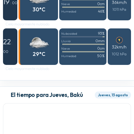
19
36km/h
: 00
0cm
Nieve
30°C
1011 hPa
46%
Humedad
Cielo mayormente nublado
93%
Nubosidad
22
0mm
Lluvia
:
32km/h
0cm
Nieve
00
29°C
1012 hPa
50%
Humedad
Cielo mayormente nublado
El tiempo para Jueves, Bakú
Jueves, 13 agosto