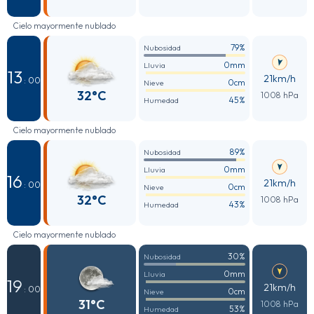
Cielo mayormente nublado
79%
Nubosidad
0mm
Lluvia
13
21km/h
: 00
0cm
Nieve
32°C
1008 hPa
45%
Humedad
Cielo mayormente nublado
89%
Nubosidad
0mm
Lluvia
16
21km/h
: 00
0cm
Nieve
32°C
1008 hPa
43%
Humedad
Cielo mayormente nublado
30%
Nubosidad
0mm
Lluvia
19
21km/h
: 00
0cm
Nieve
31°C
1008 hPa
53%
Humedad