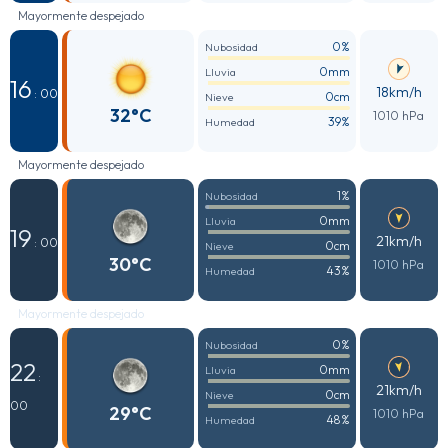
Mayormente despejado
0%
Nubosidad
0mm
Lluvia
16
18km/h
: 00
0cm
Nieve
32°C
1010 hPa
39%
Humedad
Mayormente despejado
1%
Nubosidad
0mm
Lluvia
19
21km/h
: 00
0cm
Nieve
30°C
1010 hPa
43%
Humedad
Mayormente despejado
0%
Nubosidad
22
0mm
Lluvia
:
21km/h
0cm
Nieve
00
29°C
1010 hPa
48%
Humedad