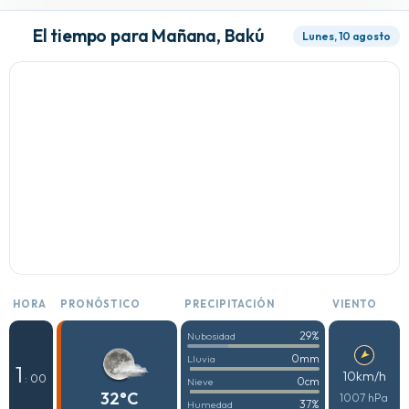
El tiempo para Mañana, Bakú
Lunes, 10 agosto
HORA
PRONÓSTICO
PRECIPITACIÓN
VIENTO
29%
Nubosidad
0mm
Lluvia
1
10km/h
: 00
0cm
Nieve
32°C
1007 hPa
37%
Humedad