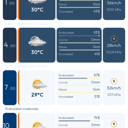
1
36km/h
: 00
0cm
Nieve
30°C
1010 hPa
49%
Humedad
Cielo mayormente nublado
93%
Nubosidad
0mm
Lluvia
4
28km/h
: 00
0cm
Nieve
30°C
1009 hPa
41%
Humedad
Cielo mayormente nublado
67%
Nubosidad
0mm
Lluvia
7
32km/h
: 00
0cm
Nieve
29°C
1011 hPa
51%
Humedad
Nubosidad moderada
74%
Nubosidad
10
0mm
Lluvia
: