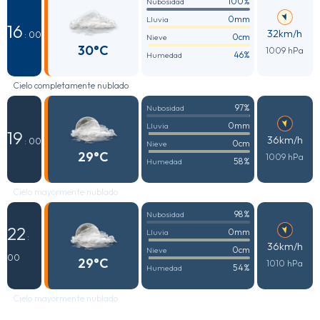
100%
Nubosidad
0mm
Lluvia
16
32km/h
: 00
0cm
Nieve
30°C
1009 hPa
46%
Humedad
Cielo completamente nublado
97%
Nubosidad
0mm
Lluvia
19
36km/h
: 00
0cm
Nieve
29°C
1009 hPa
58%
Humedad
Cielo mayormente nublado
98%
Nubosidad
22
0mm
Lluvia
:
36km/h
0cm
Nieve
00
29°C
1010 hPa
54%
Humedad
Cielo mayormente nublado