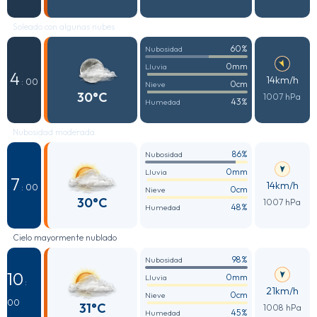
Soleado con algunas nubes
60%
Nubosidad
0mm
Lluvia
4
14km/h
: 00
0cm
Nieve
30°C
1007 hPa
43%
Humedad
Nubosidad moderada
86%
Nubosidad
0mm
Lluvia
7
14km/h
: 00
0cm
Nieve
30°C
1007 hPa
48%
Humedad
Cielo mayormente nublado
98%
Nubosidad
10
0mm
Lluvia
:
21km/h
0cm
Nieve
00
31°C
1008 hPa
45%
Humedad