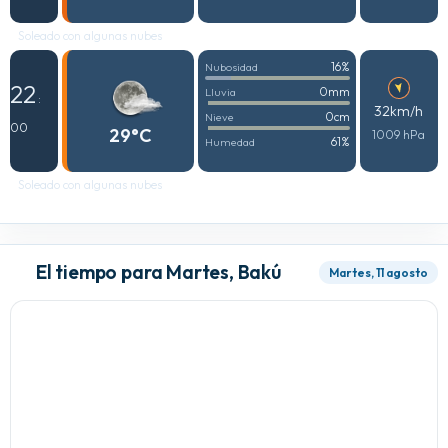
Soleado con algunas nubes
16%
Nubosidad
22
0mm
Lluvia
:
32km/h
0cm
Nieve
00
29°C
1009 hPa
61%
Humedad
Soleado con algunas nubes
El tiempo para Martes, Bakú
Martes, 11 agosto