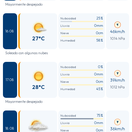
Mayormente despejado
25%
Nubosidad
0mm
Lluvia
46km/h
16.08
0cm
Nieve
27°C
1014 hPa
58%
Humedad
Soleado con algunas nubes
0%
Nubosidad
0mm
Lluvia
39km/h
17.08
0cm
Nieve
28°C
1012 hPa
45%
Humedad
Mayormente despejado
75%
Nubosidad
0mm
Lluvia
36km/h
18.08
0cm
Nieve