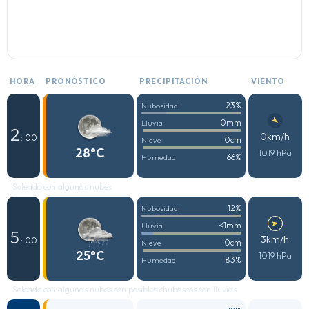
HORA
PRONÓSTICO
PRECIPITACIÓN
VIENTO
23%
Nubosidad
0mm
Lluvia
2
0km/h
: 00
0cm
Nieve
28°C
1019 hPa
66%
Humedad
Soleado con algunas nubes
12%
Nubosidad
<1mm
Lluvia
5
3km/h
: 00
0cm
Nieve
25°C
1019 hPa
83%
Humedad
Soleado con algunas nubes con posibles chubascos con lluvias