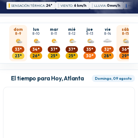
24°
6 km/h
0mm/h
SENSACIÓN TÉRMICA:
VIENTO:
LLUVIA:
HUME
dom
lun
mar
mié
jue
vie
sáb
8-9
8-10
8-11
8-12
8-13
8-14
8-15
33°
34°
37°
37°
35°
32°
36°
23°
26°
25°
25°
30°
28°
29°
El tiempo para Hoy, Atlanta
Domingo, 09 agosto