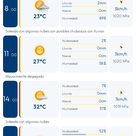
2mm
Lluvia
8
3km/h
: 00
0cm
Nieve
23°C
1020 hPa
89%
Humedad
Soleado con algunas nubes con posibles chubascos con lluvias
2%
Nubosidad
0mm
Lluvia
11
3km/h
: 00
0cm
Nieve
27°C
1020 hPa
58%
Humedad
Mayormente despejado
7%
Nubosidad
0mm
Lluvia
14
7km/h
: 00
0cm
Nieve
32°C
1019 hPa
37%
Humedad
Soleado con algunas nubes
52%
Nubosidad