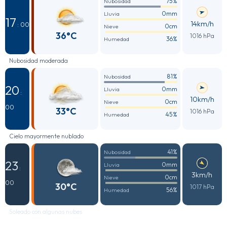
75%
Nubosidad
0mm
Lluvia
17
14km/h
: 00
0cm
Nieve
36°C
1016 hPa
36%
Humedad
Nubosidad moderada
81%
Nubosidad
20
0mm
Lluvia
:
10km/h
0cm
Nieve
00
33°C
1016 hPa
45%
Humedad
Cielo mayormente nublado
41%
Nubosidad
23
0mm
Lluvia
:
3km/h
0cm
Nieve
00
30°C
1017 hPa
56%
Humedad
Soleado con algunas nubes