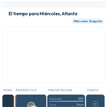
El tiempo para Miércoles, Atlanta
Miércoles, 12 agosto
HORA
PRONÓSTICO
PRECIPITACIÓN
VIENTO
28%
Nubosidad
0mm
Lluvia