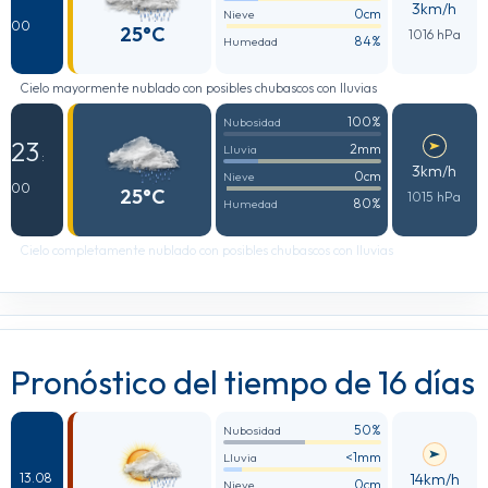
3km/h
0cm
Nieve
00
25°C
1016 hPa
84%
Humedad
Cielo mayormente nublado con posibles chubascos con lluvias
100%
Nubosidad
23
2mm
Lluvia
:
3km/h
0cm
Nieve
00
25°C
1015 hPa
80%
Humedad
Cielo completamente nublado con posibles chubascos con lluvias
Pronóstico del tiempo de 16 días
50%
Nubosidad
<1mm
Lluvia
14km/h
13.08
0cm
Nieve