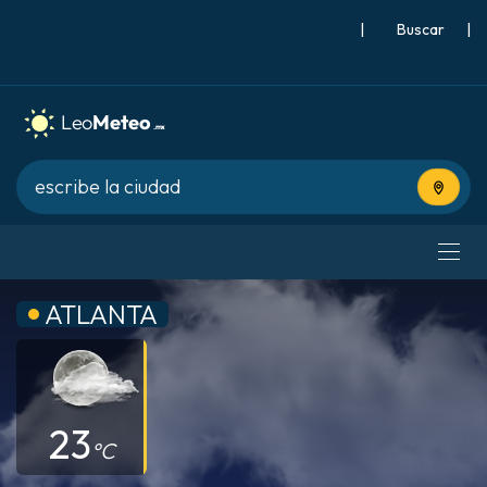
|
Buscar
|
Usa tu 
ATLANTA
23
°C