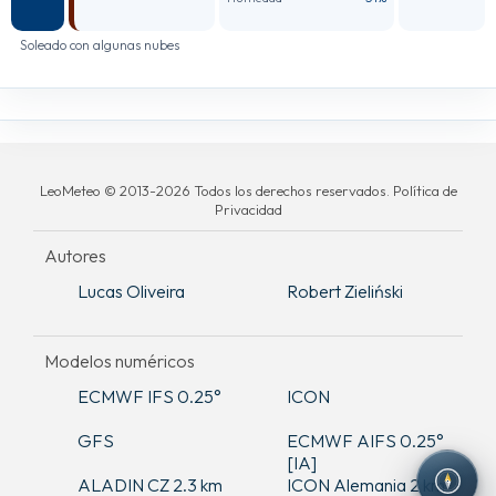
Soleado con algunas nubes
LeoMeteo © 2013-2026 Todos los derechos reservados. Política de
Privacidad
Autores
Lucas Oliveira
Robert Zieliński
Modelos numéricos
ECMWF IFS 0.25°
ICON
GFS
ECMWF AIFS 0.25°
[IA]
ALADIN CZ 2.3 km
ICON Alemania 2 km