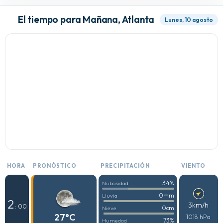
El tiempo para Mañana, Atlanta
Lunes, 10 agosto
HORA
PRONÓSTICO
PRECIPITACIÓN
VIENTO
34%
Nubosidad
0mm
Lluvia
2
3km/h
: 00
0cm
Nieve
27°C
1018 hPa
73%
Humedad