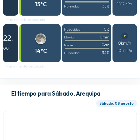
15°C
1017 hPa
35%
Humedad
Mayormente despejado
0%
Nubosidad
22
0mm
Lluvia
:
0km/h
0cm
Nieve
00
14°C
1017 hPa
34%
Humedad
Mayormente despejado
El tiempo para Sábado, Arequipa
Sábado, 08 agosto