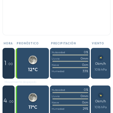
HORA
PRONÓSTICO
PRECIPITACIÓN
VIENTO
0%
Nubosidad
0mm
Lluvia
1
0km/h
: 00
0cm
Nieve
12°C
1016 hPa
33%
Humedad
Mayormente despejado
0%
Nubosidad
0mm
Lluvia
4
0km/h
: 00
0cm
Nieve
11°C
1016 hPa
29%
Humedad