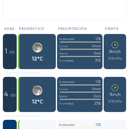
HORA
PRONÓSTICO
PRECIPITACIÓN
VIENTO
0%
Nubosidad
0mm
Lluvia
1
3km/h
: 00
0cm
Nieve
12°C
1016 hPa
31%
Humedad
Mayormente despejado
0%
Nubosidad
0mm
Lluvia
4
7km/h
: 00
0cm
Nieve
12°C
1016 hPa
23%
Humedad
Mayormente despejado
0%
Nubosidad