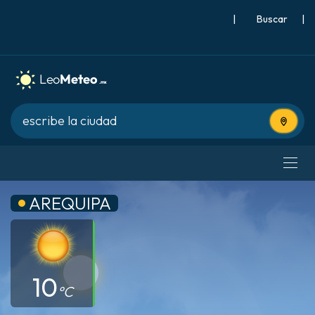
|
Buscar
|
Usa tu 
AREQUIPA
10
°C