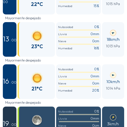
00
22°C
1015 hPa
15%
Humedad
Mayormente despejado
0%
Nubosidad
0mm
Lluvia
13
18km/h
: 00
0cm
Nieve
23°C
1013 hPa
16%
Humedad
Mayormente despejado
0%
Nubosidad
0mm
Lluvia
16
10km/h
: 00
0cm
Nieve
21°C
1014 hPa
20%
Humedad
Mayormente despejado
0%
Nubosidad
0mm
Lluvia
19
3km/h
: 00
0cm
Nieve