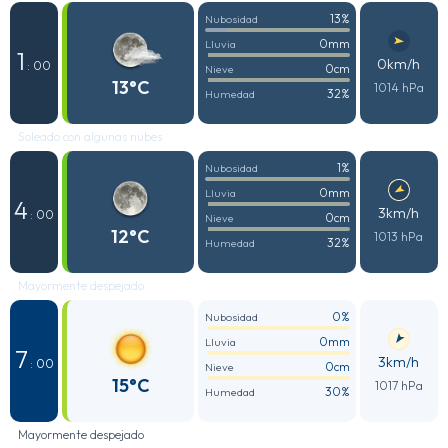
13%
Nubosidad
0mm
Lluvia
1
0km/h
: 00
0cm
Nieve
13°C
1014 hPa
32%
Humedad
Soleado con algunas nubes
1%
Nubosidad
0mm
Lluvia
4
3km/h
: 00
0cm
Nieve
12°C
1013 hPa
32%
Humedad
Mayormente despejado
0%
Nubosidad
0mm
Lluvia
7
3km/h
: 00
0cm
Nieve
15°C
1017 hPa
30%
Humedad
Mayormente despejado