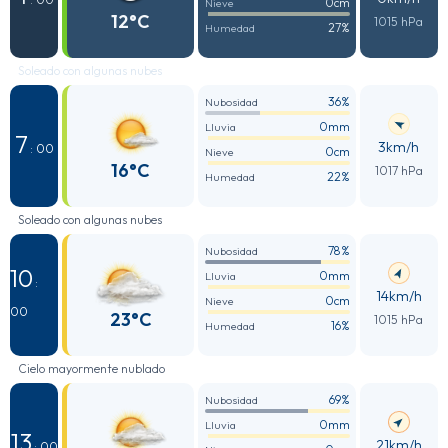
0cm
Nieve
12°C
1015 hPa
27%
Humedad
Soleado con algunas nubes
36%
Nubosidad
0mm
Lluvia
7
3km/h
: 00
0cm
Nieve
16°C
1017 hPa
22%
Humedad
Soleado con algunas nubes
78%
Nubosidad
10
0mm
Lluvia
:
14km/h
0cm
Nieve
00
23°C
1015 hPa
16%
Humedad
Cielo mayormente nublado
69%
Nubosidad
0mm
Lluvia
13
21km/h
: 00