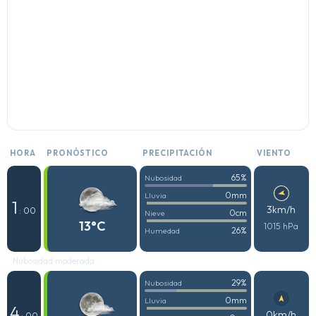
HORA
PRONÓSTICO
PRECIPITACIÓN
VIENTO
65%
Nubosidad
0mm
Lluvia
1
3km/h
: 00
0cm
Nieve
13°C
1015 hPa
26%
Humedad
Nubosidad moderada
29%
Nubosidad
0mm
Lluvia
4
0km/h
: 00