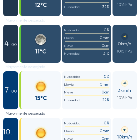
12°C
1016 hPa
32%
Humedad
Mayormente despejado
0%
Nubosidad
0mm
Lluvia
4
0km/h
: 00
0cm
Nieve
11°C
1015 hPa
31%
Humedad
Mayormente despejado
0%
Nubosidad
0mm
Lluvia
7
3km/h
: 00
0cm
Nieve
15°C
1016 hPa
22%
Humedad
Mayormente despejado
0%
Nubosidad
10
0mm
Lluvia
:
10km/h
0cm
Nieve