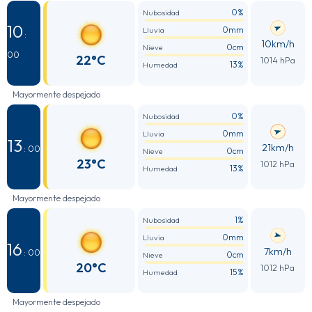
0%
Nubosidad
10
0mm
Lluvia
:
10km/h
0cm
Nieve
00
22°C
1014 hPa
13%
Humedad
Mayormente despejado
0%
Nubosidad
0mm
Lluvia
13
21km/h
: 00
0cm
Nieve
23°C
1012 hPa
13%
Humedad
Mayormente despejado
1%
Nubosidad
0mm
Lluvia
16
7km/h
: 00
0cm
Nieve
20°C
1012 hPa
15%
Humedad
Mayormente despejado