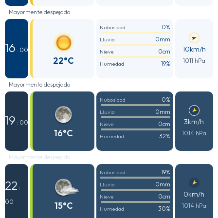
Mayormente despejado
0%
Nubosidad
0mm
Lluvia
16
10km/h
: 00
0cm
Nieve
22°C
1011 hPa
19%
Humedad
Mayormente despejado
0%
Nubosidad
0mm
Lluvia
19
3km/h
: 00
0cm
Nieve
16°C
1014 hPa
32%
Humedad
Mayormente despejado
19%
Nubosidad
22
0mm
Lluvia
:
0km/h
0cm
Nieve
00
15°C
1014 hPa
30%
Humedad