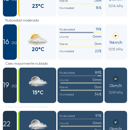
0cm
Nieve
23°C
1014 hPa
18%
Humedad
Nubosidad moderada
79%
Nubosidad
0mm
Lluvia
16
14km/h
: 00
0cm
Nieve
20°C
1015 hPa
22%
Humedad
Cielo mayormente nublado
89%
Nubosidad
0mm
Lluvia
19
0km/h
: 00
0cm
Nieve
15°C
1019 hPa
34%
Humedad
Cielo mayormente nublado
97%
Nubosidad
22
0mm
Lluvia
:
0km/h