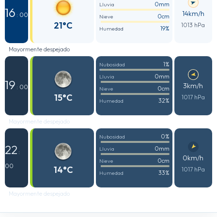
0mm
Lluvia
16
14km/h
: 00
0cm
Nieve
21°C
1013 hPa
19%
Humedad
Mayormente despejado
1%
Nubosidad
0mm
Lluvia
19
3km/h
: 00
0cm
Nieve
15°C
1017 hPa
32%
Humedad
Mayormente despejado
0%
Nubosidad
22
0mm
Lluvia
:
0km/h
0cm
Nieve
00
14°C
1017 hPa
33%
Humedad
Mayormente despejado