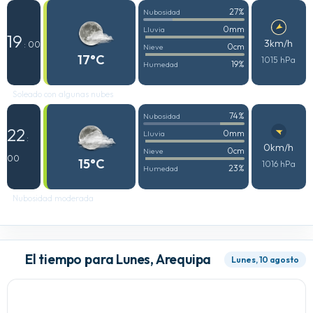
27%
Nubosidad
0mm
Lluvia
19
3km/h
: 00
0cm
Nieve
17°C
1015 hPa
19%
Humedad
Soleado con algunas nubes
74%
Nubosidad
22
0mm
Lluvia
:
0km/h
0cm
Nieve
00
15°C
1016 hPa
23%
Humedad
Nubosidad moderada
El tiempo para Lunes, Arequipa
Lunes, 10 agosto