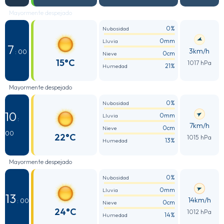
Mayormente despejado
0%
Nubosidad
0mm
Lluvia
7
3km/h
: 00
0cm
Nieve
15°C
1017 hPa
21%
Humedad
Mayormente despejado
0%
Nubosidad
10
0mm
Lluvia
:
7km/h
0cm
Nieve
00
22°C
1015 hPa
13%
Humedad
Mayormente despejado
0%
Nubosidad
0mm
Lluvia
13
14km/h
: 00
0cm
Nieve
24°C
1012 hPa
14%
Humedad