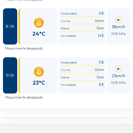
0%
Nubosidad
0mm
Lluvia
18km/h
18.08
0cm
Nieve
24°C
1016 hPa
14%
Humedad
Mayormente despejado
0%
Nubosidad
0mm
Lluvia
21km/h
19.08
0cm
Nieve
23°C
1015 hPa
8%
Humedad
Mayormente despejado