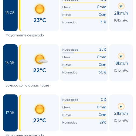
0mm
Lluvia
21km/h
15.08
0cm
Nieve
23°C
1016 hPa
31%
Humedad
Mayormente despejado
25%
Nubosidad
0mm
Lluvia
18km/h
16.08
0cm
Nieve
22°C
1015 hPa
30%
Humedad
Soleado con algunas nubes
0%
Nubosidad
0mm
Lluvia
21km/h
17.08
0cm
Nieve
22°C
1015 hPa
29%
Humedad
Mayormente despejado