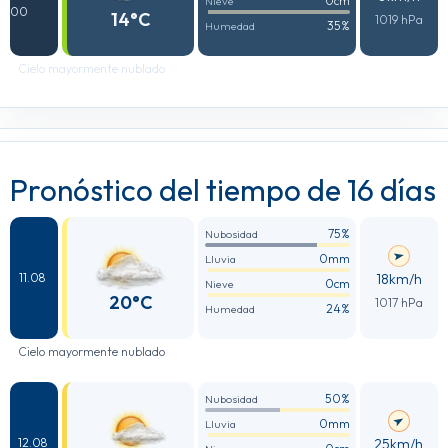
0cm
Nieve
00
14°C
1019 hPa
35%
Humedad
Cielo mayormente nublado
Pronóstico del tiempo de 16 días
75%
Nubosidad
0mm
Lluvia
18km/h
11.08
0cm
Nieve
20°C
1017 hPa
24%
Humedad
Cielo mayormente nublado
50%
Nubosidad
0mm
Lluvia
25km/h
12.08