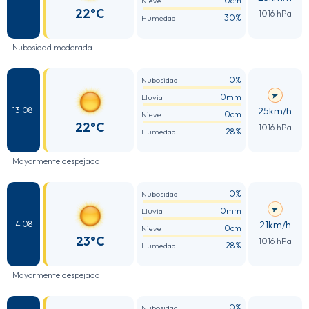
0cm
Nieve
22°C
1016 hPa
30%
Humedad
Nubosidad moderada
0%
Nubosidad
0mm
Lluvia
25km/h
13.08
0cm
Nieve
22°C
1016 hPa
28%
Humedad
Mayormente despejado
0%
Nubosidad
0mm
Lluvia
21km/h
14.08
0cm
Nieve
23°C
1016 hPa
28%
Humedad
Mayormente despejado
0%
Nubosidad