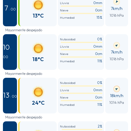
0mm
Lluvia
7
7km/h
: 00
0cm
Nieve
13°C
1016 hPa
15%
Humedad
Mayormente despejado
0%
Nubosidad
10
0mm
Lluvia
:
7km/h
0cm
Nieve
00
18°C
1016 hPa
11%
Humedad
Mayormente despejado
0%
Nubosidad
0mm
Lluvia
13
18km/h
: 00
0cm
Nieve
24°C
1014 hPa
11%
Humedad
Mayormente despejado
2%
Nubosidad