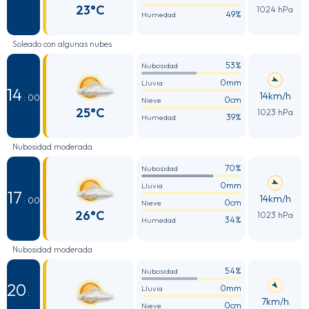
23°C
1024 hPa
49%
Humedad
Soleado con algunas nubes
53%
Nubosidad
0mm
Lluvia
14
14km/h
: 00
0cm
Nieve
25°C
1023 hPa
39%
Humedad
Nubosidad moderada
70%
Nubosidad
0mm
Lluvia
17
14km/h
: 00
0cm
Nieve
26°C
1023 hPa
34%
Humedad
Nubosidad moderada
54%
Nubosidad
20
0mm
Lluvia
:
7km/h
0cm
Nieve