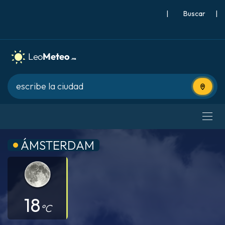
|
Buscar
|
Usa tu 
ÁMSTERDAM
18
°C