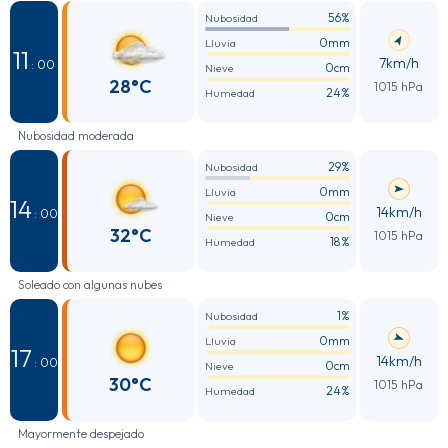
56%
Nubosidad
0mm
Lluvia
11
7km/h
: 00
0cm
Nieve
28°C
1015 hPa
24%
Humedad
Nubosidad moderada
29%
Nubosidad
0mm
Lluvia
14
14km/h
: 00
0cm
Nieve
32°C
1015 hPa
18%
Humedad
Soleado con algunas nubes
1%
Nubosidad
0mm
Lluvia
17
14km/h
: 00
0cm
Nieve
30°C
1015 hPa
24%
Humedad
Mayormente despejado