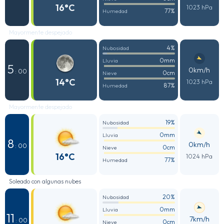
16°C
1023 hPa
77%
Humedad
Mayormente despejado
4%
Nubosidad
0mm
Lluvia
5
0km/h
: 00
0cm
Nieve
14°C
1023 hPa
87%
Humedad
Mayormente despejado
19%
Nubosidad
0mm
Lluvia
8
0km/h
: 00
0cm
Nieve
16°C
1024 hPa
77%
Humedad
Soleado con algunas nubes
20%
Nubosidad
0mm
Lluvia
11
7km/h
: 00
0cm
Nieve