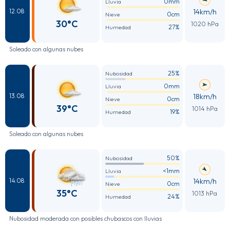
0mm
Lluvia
14km/h
12.08
0cm
Nieve
30°C
1020 hPa
27%
Humedad
Soleado con algunas nubes
25%
Nubosidad
0mm
Lluvia
18km/h
13.08
0cm
Nieve
39°C
1014 hPa
19%
Humedad
Soleado con algunas nubes
50%
Nubosidad
<1mm
Lluvia
14km/h
14.08
0cm
Nieve
35°C
1013 hPa
24%
Humedad
Nubosidad moderada con posibles chubascos con lluvias