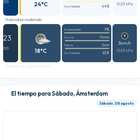
00
24°C
1023 hPa
44%
Humedad
Nubosidad moderada
9%
Nubosidad
23
0mm
Lluvia
:
3km/h
0cm
Nieve
00
18°C
1023 hPa
65%
Humedad
Soleado con algunas nubes
El tiempo para Sábado, Ámsterdam
Sábado, 08 agosto