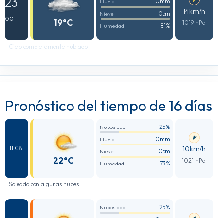
23
0mm
Lluvia
:
14km/h
0cm
Nieve
00
19°C
1019 hPa
81%
Humedad
Cielo completamente nublado
Pronóstico del tiempo de 16 días
25%
Nubosidad
0mm
Lluvia
10km/h
11.08
0cm
Nieve
22°C
1021 hPa
73%
Humedad
Soleado con algunas nubes
25%
Nubosidad