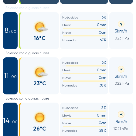
Soleado con algunas nubes
6%
Nubosidad
0mm
Lluvia
8
3km/h
: 00
0cm
Nieve
16°C
1023 hPa
67%
Humedad
Soleado con algunas nubes
6%
Nubosidad
0mm
Lluvia
11
3km/h
: 00
0cm
Nieve
23°C
1022 hPa
38%
Humedad
Soleado con algunas nubes
3%
Nubosidad
0mm
Lluvia
14
7km/h
: 00
0cm
Nieve
26°C
1021 hPa
28%
Humedad