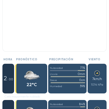
HORA
PRONÓSTICO
PRECIPITACIÓN
VIENTO
77%
Nubosidad
0mm
Lluvia
2
7km/h
: 00
0cm
Nieve
22°C
1014 hPa
39%
Humedad
Cielo mayormente nublado
84%
Nubosidad