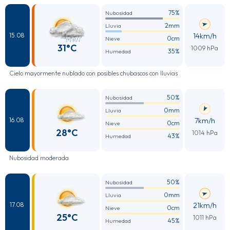
75%
Nubosidad
2mm
Lluvia
14km/h
15.08
0cm
Nieve
31°C
1009 hPa
35%
Humedad
Cielo mayormente nublado con posibles chubascos con lluvias
50%
Nubosidad
0mm
Lluvia
7km/h
16.08
0cm
Nieve
28°C
1014 hPa
43%
Humedad
Nubosidad moderada
50%
Nubosidad
0mm
Lluvia
21km/h
17.08
0cm
Nieve
25°C
1011 hPa
45%
Humedad