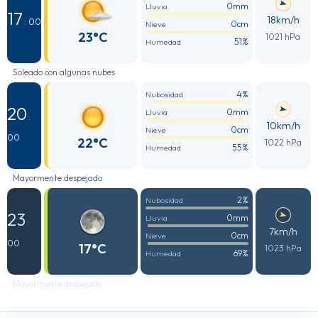
0mm
Lluvia
17
18km/h
: 00
0cm
Nieve
23°C
1021 hPa
51%
Humedad
Soleado con algunas nubes
4%
Nubosidad
20
0mm
Lluvia
:
10km/h
0cm
Nieve
00
22°C
1022 hPa
55%
Humedad
Mayormente despejado
2%
Nubosidad
23
0mm
Lluvia
:
7km/h
0cm
Nieve
00
17°C
1023 hPa
69%
Humedad
Mayormente despejado