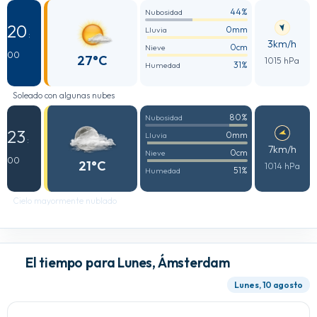
44%
Nubosidad
20
0mm
Lluvia
:
3km/h
0cm
Nieve
00
27°C
1015 hPa
31%
Humedad
Soleado con algunas nubes
80%
Nubosidad
23
0mm
Lluvia
:
7km/h
0cm
Nieve
00
21°C
1014 hPa
51%
Humedad
Cielo mayormente nublado
El tiempo para Lunes, Ámsterdam
Lunes, 10 agosto