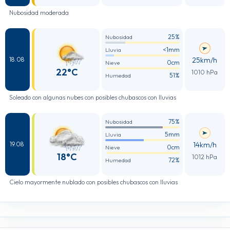
Nubosidad moderada
25%
Nubosidad
<1mm
Lluvia
25km/h
18.08
0cm
Nieve
22°C
1010 hPa
51%
Humedad
Soleado con algunas nubes con posibles chubascos con lluvias
75%
Nubosidad
5mm
Lluvia
14km/h
19.08
0cm
Nieve
18°C
1012 hPa
72%
Humedad
Cielo mayormente nublado con posibles chubascos con lluvias