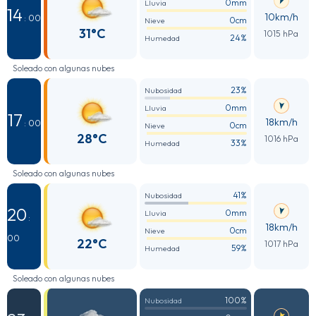
0mm
Lluvia
14
10km/h
: 00
0cm
Nieve
31°C
1015 hPa
24%
Humedad
Soleado con algunas nubes
23%
Nubosidad
0mm
Lluvia
17
18km/h
: 00
0cm
Nieve
28°C
1016 hPa
33%
Humedad
Soleado con algunas nubes
41%
Nubosidad
20
0mm
Lluvia
:
18km/h
0cm
Nieve
00
22°C
1017 hPa
59%
Humedad
Soleado con algunas nubes
100%
Nubosidad