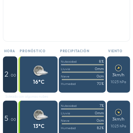
HORA
PRONÓSTICO
PRECIPITACIÓN
VIENTO
8%
Nubosidad
0mm
Lluvia
2
3km/h
: 00
0cm
Nieve
16°C
1023 hPa
70%
Humedad
Soleado con algunas nubes
7%
Nubosidad
0mm
Lluvia
5
3km/h
: 00
0cm
Nieve
13°C
1023 hPa
82%
Humedad