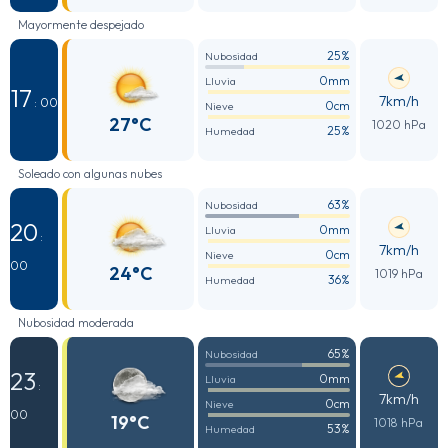
Mayormente despejado
25%
Nubosidad
0mm
Lluvia
17
7km/h
: 00
0cm
Nieve
27°C
1020 hPa
25%
Humedad
Soleado con algunas nubes
63%
Nubosidad
20
0mm
Lluvia
:
7km/h
0cm
Nieve
00
24°C
1019 hPa
36%
Humedad
Nubosidad moderada
65%
Nubosidad
23
0mm
Lluvia
:
7km/h
0cm
Nieve
00
19°C
1018 hPa
53%
Humedad