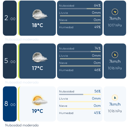
64%
Nubosidad
0mm
Lluvia
2
7km/h
: 00
0cm
Nieve
18°C
1017 hPa
49%
Humedad
Nubosidad moderada
74%
Nubosidad
0mm
Lluvia
5
7km/h
: 00
0cm
Nieve
17°C
1016 hPa
46%
Humedad
Nubosidad moderada
56%
Nubosidad
0mm
Lluvia
8
7km/h
: 00
0cm
Nieve
19°C
1016 hPa
45%
Humedad
Nubosidad moderada