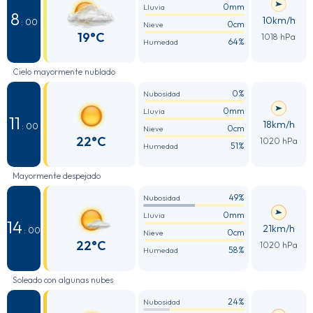
0mm
Lluvia
8
10km/h
: 00
0cm
Nieve
19°C
1018 hPa
64%
Humedad
Cielo mayormente nublado
0%
Nubosidad
0mm
Lluvia
11
18km/h
: 00
0cm
Nieve
22°C
1020 hPa
51%
Humedad
Mayormente despejado
49%
Nubosidad
0mm
Lluvia
14
21km/h
: 00
0cm
Nieve
22°C
1020 hPa
58%
Humedad
Soleado con algunas nubes
24%
Nubosidad