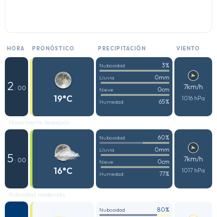
HORA
PRONÓSTICO
PRECIPITACIÓN
VIENTO
3%
Nubosidad
0mm
Lluvia
2
7km/h
: 00
0cm
Nieve
19°C
1016 hPa
65%
Humedad
Mayormente despejado
60%
Nubosidad
0mm
Lluvia
5
7km/h
: 00
0cm
Nieve
16°C
1017 hPa
77%
Humedad
Nubosidad moderada
80%
Nubosidad