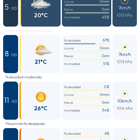
0mm
Lluvia
5
7km/h
: 00
0cm
Nieve
20°C
1013 hPa
45%
Humedad
Cielo mayormente nublado
67%
Nubosidad
0mm
Lluvia
8
7km/h
: 00
0cm
Nieve
21°C
1013 hPa
51%
Humedad
Nubosidad moderada
0%
Nubosidad
0mm
Lluvia
11
10km/h
: 00
0cm
Nieve
26°C
1014 hPa
34%
Humedad
Mayormente despejado
6%
Nubosidad