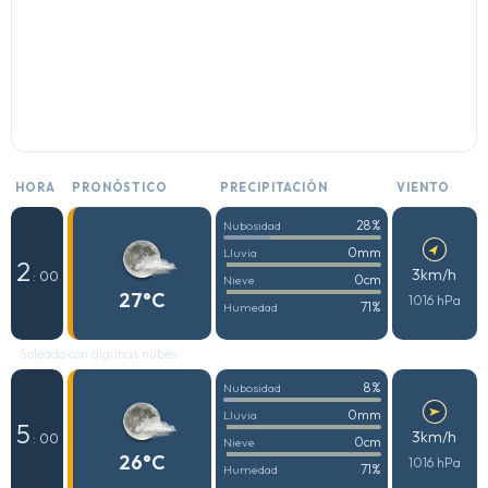
HORA
PRONÓSTICO
PRECIPITACIÓN
VIENTO
28%
Nubosidad
0mm
Lluvia
2
3km/h
: 00
0cm
Nieve
27°C
1016 hPa
71%
Humedad
Soleado con algunas nubes
8%
Nubosidad
0mm
Lluvia
5
3km/h
: 00
0cm
Nieve
26°C
1016 hPa
71%
Humedad