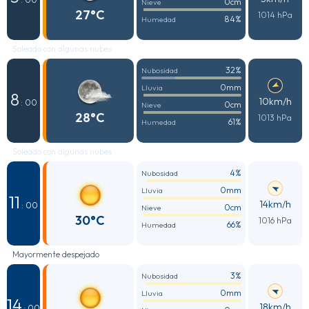
0cm
Nieve
27°C
1014 hPa
84%
Humedad
Soleado con algunas nubes
32%
Nubosidad
0mm
Lluvia
8
10km/h
: 00
0cm
Nieve
28°C
1013 hPa
61%
Humedad
Soleado con algunas nubes
4%
Nubosidad
0mm
Lluvia
11
14km/h
: 00
0cm
Nieve
30°C
1016 hPa
66%
Humedad
Mayormente despejado
3%
Nubosidad
0mm
Lluvia
14
18km/h
: 00