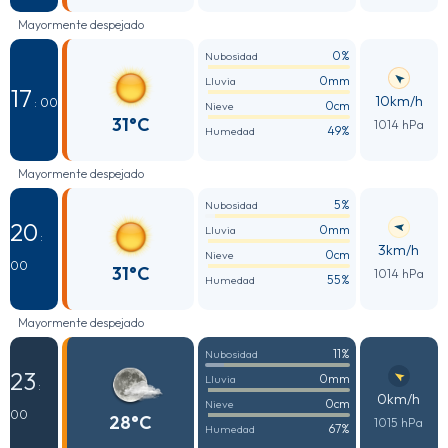
Mayormente despejado
0%
Nubosidad
0mm
Lluvia
17
10km/h
: 00
0cm
Nieve
31°C
1014 hPa
49%
Humedad
Mayormente despejado
5%
Nubosidad
20
0mm
Lluvia
:
3km/h
0cm
Nieve
00
31°C
1014 hPa
55%
Humedad
Mayormente despejado
11%
Nubosidad
23
0mm
Lluvia
:
0km/h
0cm
Nieve
00
28°C
1015 hPa
67%
Humedad