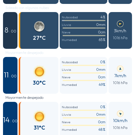
Soleado con algunas nubes
4%
Nubosidad
0mm
Lluvia
8
3km/h
: 00
0cm
Nieve
27°C
1016 hPa
65%
Humedad
Mayormente despejado
0%
Nubosidad
0mm
Lluvia
11
7km/h
: 00
0cm
Nieve
30°C
1016 hPa
49%
Humedad
Mayormente despejado
0%
Nubosidad
0mm
Lluvia
14
10km/h
: 00
0cm
Nieve
31°C
1016 hPa
48%
Humedad