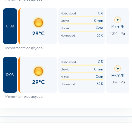
0%
Nubosidad
0mm
Lluvia
14km/h
18.08
0cm
Nieve
29°C
1014 hPa
63%
Humedad
Mayormente despejado
0%
Nubosidad
0mm
Lluvia
14km/h
19.08
0cm
Nieve
29°C
1014 hPa
62%
Humedad
Mayormente despejado