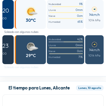
9%
Nubosidad
20
0mm
Lluvia
:
14km/h
0cm
Nieve
00
30°C
1014 hPa
65%
Humedad
Soleado con algunas nubes
42%
Nubosidad
23
0mm
Lluvia
:
14km/h
0cm
Nieve
00
29°C
1014 hPa
71%
Humedad
Soleado con algunas nubes
El tiempo para Lunes, Alicante
Lunes, 10 agosto