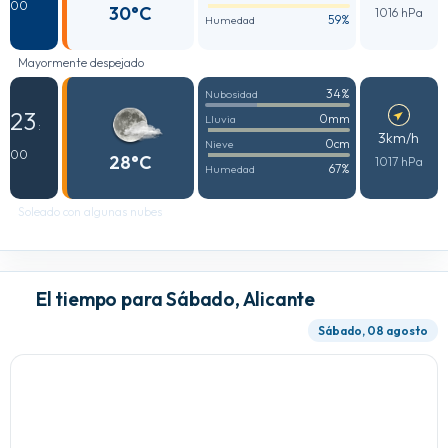
00
30°C
1016 hPa
59%
Humedad
Mayormente despejado
34%
Nubosidad
23
0mm
Lluvia
:
3km/h
0cm
Nieve
00
28°C
1017 hPa
67%
Humedad
Soleado con algunas nubes
El tiempo para Sábado, Alicante
Sábado, 08 agosto