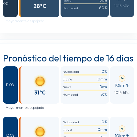
0cm
Nieve
00
28°C
1015 hPa
80%
Humedad
Mayormente despejado
Pronóstico del tiempo de 16 días
0%
Nubosidad
0mm
Lluvia
10km/h
11.08
0cm
Nieve
31°C
1014 hPa
76%
Humedad
Mayormente despejado
0%
Nubosidad
0mm
Lluvia
10km/h
12.08