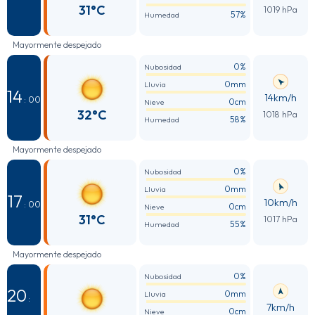
31°C
1019 hPa
57%
Humedad
Mayormente despejado
0%
Nubosidad
0mm
Lluvia
14
14km/h
: 00
0cm
Nieve
32°C
1018 hPa
58%
Humedad
Mayormente despejado
0%
Nubosidad
0mm
Lluvia
17
10km/h
: 00
0cm
Nieve
31°C
1017 hPa
55%
Humedad
Mayormente despejado
0%
Nubosidad
20
0mm
Lluvia
:
7km/h
0cm
Nieve