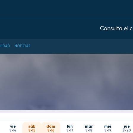
Consulta el 
NIDAD
NOTICIAS
vie
sáb
dom
lun
mar
mié
jue
8-14
8-15
8-16
8-17
8-18
8-19
8-20