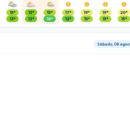
15°
13°
15°
17°
19°
19°
20°
13°
12°
10°
12°
15°
15°
15°
Sábado, 08 agos