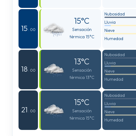
Nubosidad
15°C
Lluvia
15
Sensación
: 00
Nieve
térmica 15°C
Humedad
Nubosidad
13°C
Lluvia
18
Sensación
: 00
Nieve
térmica 13°C
Humedad
Nubosidad
15°C
Lluvia
21
Sensación
: 00
Nieve
térmica 15°C
Humedad