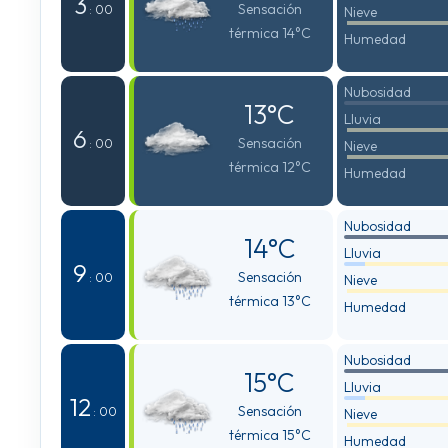
3
Sensación
: 00
Nieve
térmica 14°C
Humedad
Nubosidad
13°C
Lluvia
6
Sensación
: 00
Nieve
térmica 12°C
Humedad
Nubosidad
14°C
Lluvia
9
Sensación
: 00
Nieve
térmica 13°C
Humedad
Nubosidad
15°C
Lluvia
12
Sensación
: 00
Nieve
térmica 15°C
Humedad