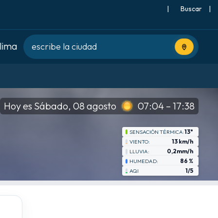
|
Buscar
|
clima
Usa tu ubic
Hoy es Sábado, 08 agosto
07:04 – 17:38
13°
SENSACIÓN TÉRMICA:
13 km/h
VIENTO:
0,2mm/h
LLUVIA:
86 %
HUMEDAD:
1/5
AQI
vie
8-21