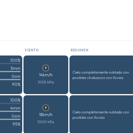
VIENTO
RESUMEN
100%
3mm
Cielo completamente nublado con
14km/h
0cm
posibles chubascos con lluvias
1005 hPa
90%
100%
4mm
Cielo completamente nublado con
18km/h
0cm
posibles con lluvias
1000 hPa
95%