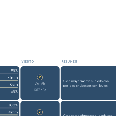
VIENTO
RESUMEN
98%
<1mm
Cielo mayormente nublado con
7km/h
0cm
posibles chubascos con lluvias
1017 hPa
68%
100%
<1mm
Cielo completamente nublado con