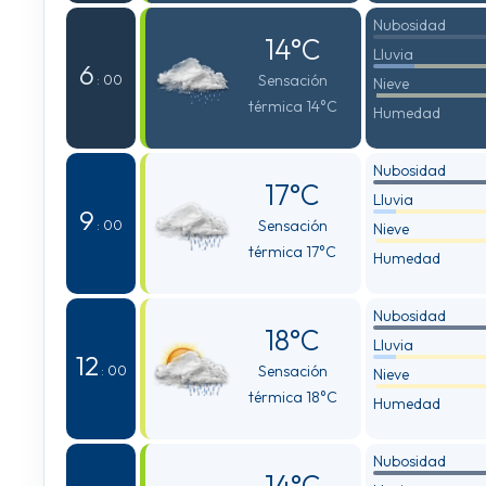
Nubosidad
14°C
Lluvia
6
Sensación
: 00
Nieve
térmica 14°C
Humedad
Nubosidad
17°C
Lluvia
9
Sensación
: 00
Nieve
térmica 17°C
Humedad
Nubosidad
18°C
Lluvia
12
Sensación
: 00
Nieve
térmica 18°C
Humedad
Nubosidad
14°C