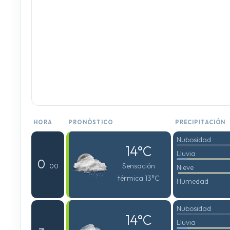
HORA
PRONÓSTICO
PRECIPITACIÓN
Nubosidad
14°C
Lluvia
0
Sensación
: 00
Nieve
térmica 13°C
Humedad
Nubosidad
14°C
Lluvia