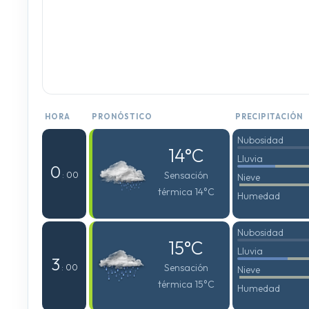
HORA
PRONÓSTICO
PRECIPITACIÓN
Nubosidad
14°C
Lluvia
0
Sensación
: 00
Nieve
térmica 14°C
Humedad
Nubosidad
15°C
Lluvia
3
Sensación
: 00
Nieve
térmica 15°C
Humedad