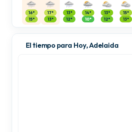
16°
17°
13°
14°
13°
15°
15°
13°
12°
10°
12°
13°
El tiempo para Hoy, Adelaida