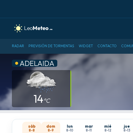
RADAR
PREVISIÓN DE TORMENTAS
WIDGET
CONTACTO
COMU
ADELAIDA
14
°C
sáb
dom
lun
mar
mié
jue
8-8
8-9
8-10
8-11
8-12
8-13