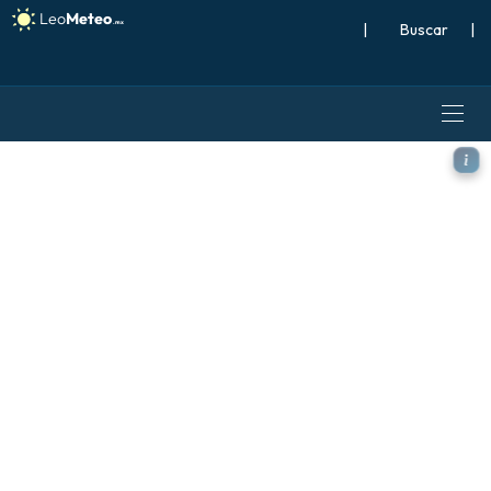
|
Buscar
|
ICON Alemania 2 km modelo 