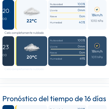
100%
Nubosidad
20
0mm
Lluvia
:
18km/h
0cm
Nieve
00
22°C
1010 hPa
40%
Humedad
Cielo completamente nublado
100%
Nubosidad
23
0mm
Lluvia
:
18km/h
0cm
Nieve
00
20°C
1011 hPa
49%
Humedad
Cielo completamente nublado
Pronóstico del tiempo de 16 días