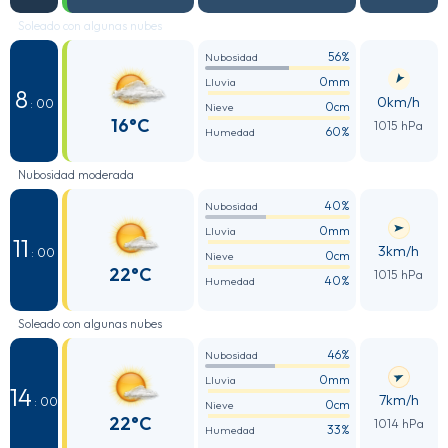
Soleado con algunas nubes
56%
Nubosidad
0mm
Lluvia
8
0km/h
: 00
0cm
Nieve
16°C
1015 hPa
60%
Humedad
Nubosidad moderada
40%
Nubosidad
0mm
Lluvia
11
3km/h
: 00
0cm
Nieve
22°C
1015 hPa
40%
Humedad
Soleado con algunas nubes
46%
Nubosidad
0mm
Lluvia
14
7km/h
: 00
0cm
Nieve
22°C
1014 hPa
33%
Humedad