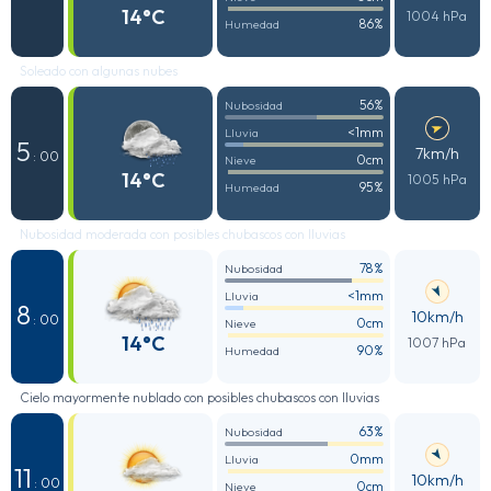
14°C
1004 hPa
86%
Humedad
Soleado con algunas nubes
56%
Nubosidad
<1mm
Lluvia
5
7km/h
: 00
0cm
Nieve
14°C
1005 hPa
95%
Humedad
Nubosidad moderada con posibles chubascos con lluvias
78%
Nubosidad
<1mm
Lluvia
8
10km/h
: 00
0cm
Nieve
14°C
1007 hPa
90%
Humedad
Cielo mayormente nublado con posibles chubascos con lluvias
63%
Nubosidad
0mm
Lluvia
11
10km/h
: 00
0cm
Nieve