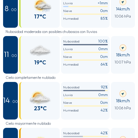
<1mm
Lluvia
8
14km/h
: 00
0cm
Nieve
17°C
1006 hPa
85%
Humedad
Nubosidad moderada con posibles chubascos con lluvias
100%
Nubosidad
0mm
Lluvia
11
18km/h
: 00
0cm
Nieve
19°C
1007 hPa
64%
Humedad
Cielo completamente nublado
92%
Nubosidad
0mm
Lluvia
14
18km/h
: 00
0cm
Nieve
23°C
1006 hPa
42%
Humedad
Cielo mayormente nublado
42%
Nubosidad