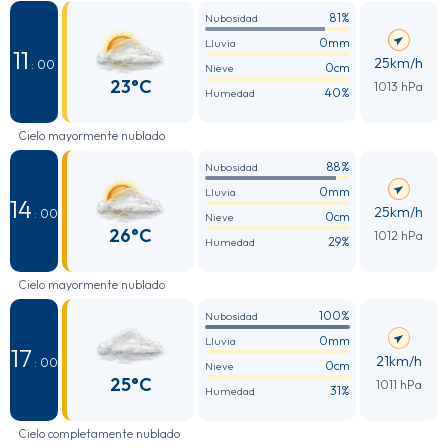
81%
Nubosidad
0mm
Lluvia
11
25km/h
: 00
0cm
Nieve
23°C
1013 hPa
40%
Humedad
Cielo mayormente nublado
88%
Nubosidad
0mm
Lluvia
14
25km/h
: 00
0cm
Nieve
26°C
1012 hPa
29%
Humedad
Cielo mayormente nublado
100%
Nubosidad
0mm
Lluvia
17
21km/h
: 00
0cm
Nieve
25°C
1011 hPa
31%
Humedad
Cielo completamente nublado