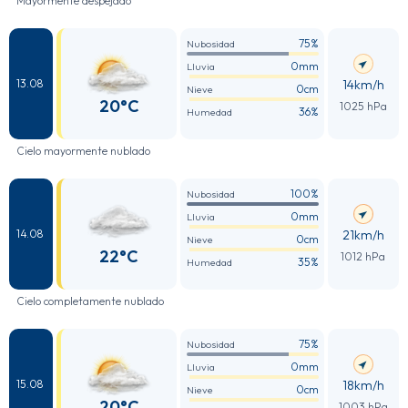
Mayormente despejado
75%
Nubosidad
0mm
Lluvia
14km/h
13.08
0cm
Nieve
20°C
1025 hPa
36%
Humedad
Cielo mayormente nublado
100%
Nubosidad
0mm
Lluvia
21km/h
14.08
0cm
Nieve
22°C
1012 hPa
35%
Humedad
Cielo completamente nublado
75%
Nubosidad
0mm
Lluvia
18km/h
15.08
0cm
Nieve
20°C
1003 hPa