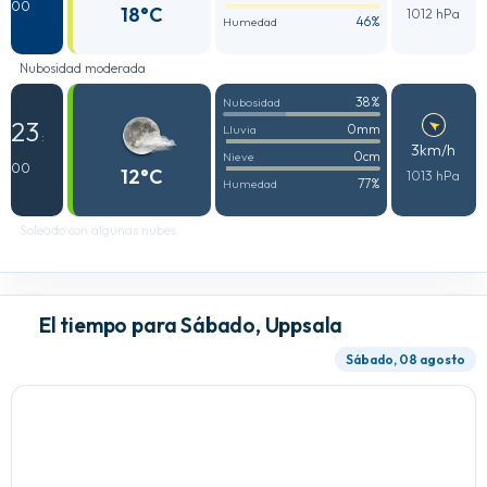
00
18°C
1012 hPa
46%
Humedad
Nubosidad moderada
38%
Nubosidad
23
0mm
Lluvia
:
3km/h
0cm
Nieve
00
12°C
1013 hPa
77%
Humedad
Soleado con algunas nubes
El tiempo para Sábado, Uppsala
Sábado, 08 agosto