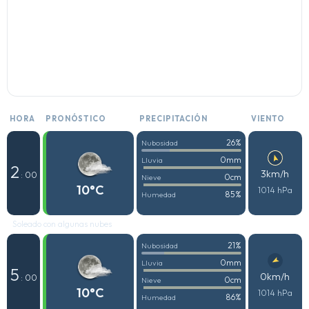
HORA
PRONÓSTICO
PRECIPITACIÓN
VIENTO
26%
Nubosidad
0mm
Lluvia
2
3km/h
: 00
0cm
Nieve
10°C
1014 hPa
85%
Humedad
Soleado con algunas nubes
21%
Nubosidad
0mm
Lluvia
5
0km/h
: 00
0cm
Nieve
10°C
1014 hPa
86%
Humedad