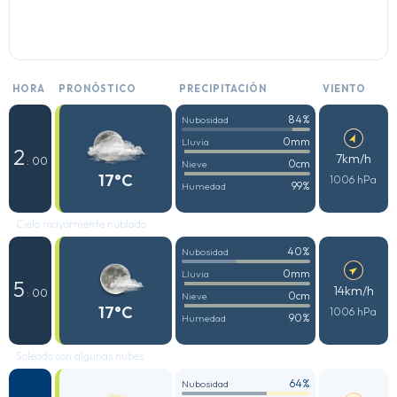
HORA
PRONÓSTICO
PRECIPITACIÓN
VIENTO
84%
Nubosidad
0mm
Lluvia
2
7km/h
: 00
0cm
Nieve
17°C
1006 hPa
99%
Humedad
Cielo mayormente nublado
40%
Nubosidad
0mm
Lluvia
5
14km/h
: 00
0cm
Nieve
17°C
1006 hPa
90%
Humedad
Soleado con algunas nubes
64%
Nubosidad