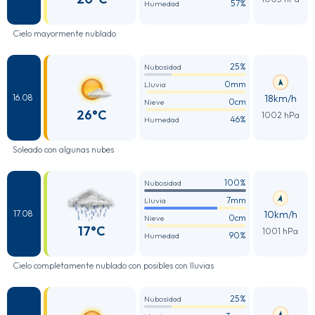
57%
Humedad
Cielo mayormente nublado
25%
Nubosidad
0mm
Lluvia
18km/h
16.08
0cm
Nieve
26°C
1002 hPa
46%
Humedad
Soleado con algunas nubes
100%
Nubosidad
7mm
Lluvia
10km/h
17.08
0cm
Nieve
17°C
1001 hPa
90%
Humedad
Cielo completamente nublado con posibles con lluvias
25%
Nubosidad