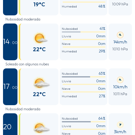
19°C
1009 hPa
48%
Humedad
Nubosidad moderada
41%
Nubosidad
0mm
Lluvia
14
14km/h
: 00
0cm
Nieve
22°C
1010 hPa
29%
Humedad
Soleado con algunas nubes
63%
Nubosidad
0mm
Lluvia
17
10km/h
: 00
0cm
Nieve
22°C
1011 hPa
27%
Humedad
Nubosidad moderada
64%
Nubosidad
20
0mm
Lluvia
:
3km/h
0cm
Nieve