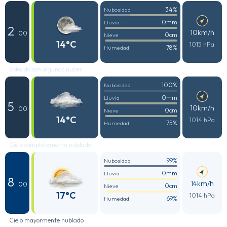
34%
Nubosidad
0mm
Lluvia
2
10km/h
: 00
0cm
Nieve
14°C
1015 hPa
78%
Humedad
Soleado con algunas nubes
100%
Nubosidad
0mm
Lluvia
5
10km/h
: 00
0cm
Nieve
14°C
1014 hPa
75%
Humedad
Cielo completamente nublado
99%
Nubosidad
0mm
Lluvia
8
14km/h
: 00
0cm
Nieve
17°C
1014 hPa
69%
Humedad
Cielo mayormente nublado