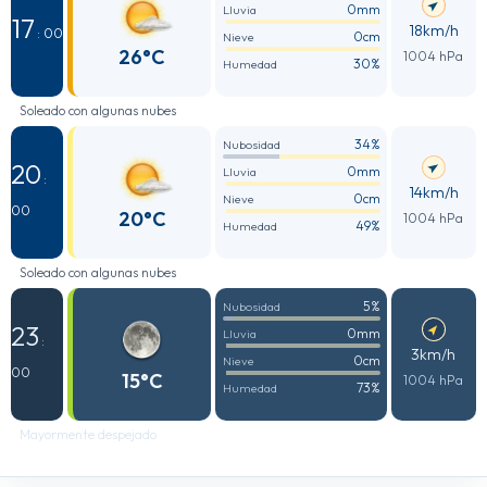
0mm
Lluvia
17
18km/h
: 00
0cm
Nieve
26°C
1004 hPa
30%
Humedad
Soleado con algunas nubes
34%
Nubosidad
20
0mm
Lluvia
:
14km/h
0cm
Nieve
00
20°C
1004 hPa
49%
Humedad
Soleado con algunas nubes
5%
Nubosidad
23
0mm
Lluvia
:
3km/h
0cm
Nieve
00
15°C
1004 hPa
73%
Humedad
Mayormente despejado