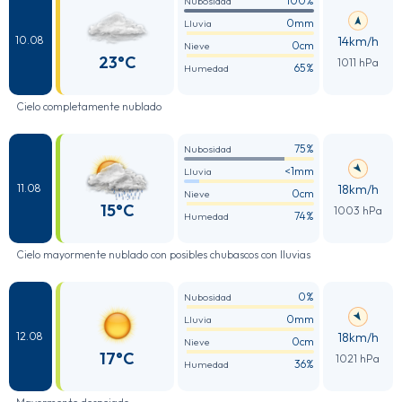
100%
Nubosidad
0mm
Lluvia
14km/h
10.08
0cm
Nieve
23°C
1011 hPa
65%
Humedad
Cielo completamente nublado
75%
Nubosidad
<1mm
Lluvia
18km/h
11.08
0cm
Nieve
15°C
1003 hPa
74%
Humedad
Cielo mayormente nublado con posibles chubascos con lluvias
0%
Nubosidad
0mm
Lluvia
18km/h
12.08
0cm
Nieve
17°C
1021 hPa
36%
Humedad