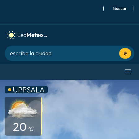
|
Buscar
|
Usa tu 
UPPSALA
20
°C