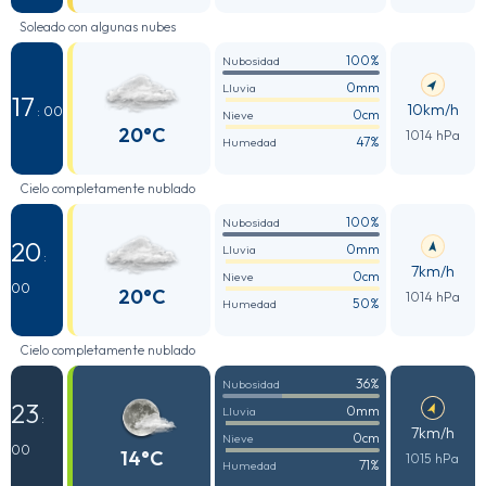
Soleado con algunas nubes
100%
Nubosidad
0mm
Lluvia
17
10km/h
: 00
0cm
Nieve
20°C
1014 hPa
47%
Humedad
Cielo completamente nublado
100%
Nubosidad
20
0mm
Lluvia
:
7km/h
0cm
Nieve
00
20°C
1014 hPa
50%
Humedad
Cielo completamente nublado
36%
Nubosidad
23
0mm
Lluvia
:
7km/h
0cm
Nieve
00
14°C
1015 hPa
71%
Humedad