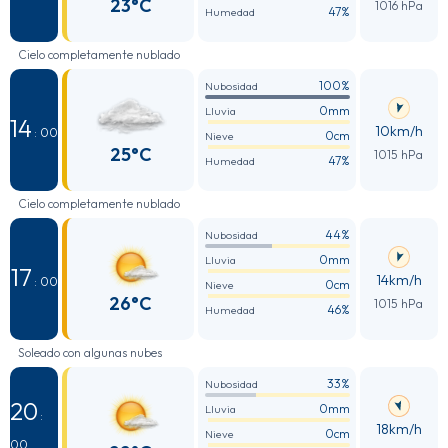
23°C
1016 hPa
47%
Humedad
Cielo completamente nublado
100%
Nubosidad
0mm
Lluvia
14
10km/h
: 00
0cm
Nieve
25°C
1015 hPa
47%
Humedad
Cielo completamente nublado
44%
Nubosidad
0mm
Lluvia
17
14km/h
: 00
0cm
Nieve
26°C
1015 hPa
46%
Humedad
Soleado con algunas nubes
33%
Nubosidad
20
0mm
Lluvia
:
18km/h
0cm
Nieve
00