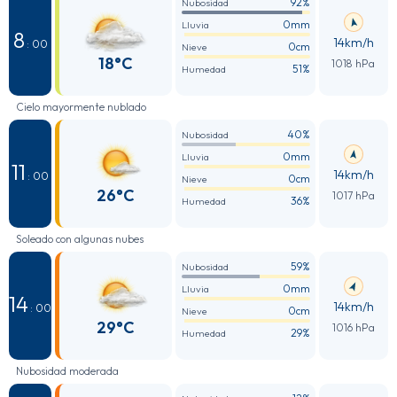
92%
Nubosidad
0mm
Lluvia
8
14km/h
: 00
0cm
Nieve
18°C
1018 hPa
51%
Humedad
Cielo mayormente nublado
40%
Nubosidad
0mm
Lluvia
11
14km/h
: 00
0cm
Nieve
26°C
1017 hPa
36%
Humedad
Soleado con algunas nubes
59%
Nubosidad
0mm
Lluvia
14
14km/h
: 00
0cm
Nieve
29°C
1016 hPa
29%
Humedad
Nubosidad moderada