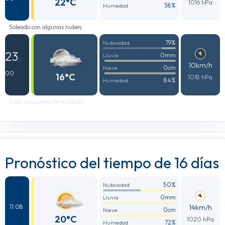
22°C
1016 hPa
58%
Humedad
Soleado con algunas nubes
79%
Nubosidad
23
0mm
Lluvia
:
10km/h
0cm
Nieve
00
16°C
1018 hPa
84%
Humedad
Cielo mayormente nublado
Pronóstico del tiempo de 16 días
50%
Nubosidad
0mm
Lluvia
14km/h
11.08
0cm
Nieve
20°C
1020 hPa
72%
Humedad