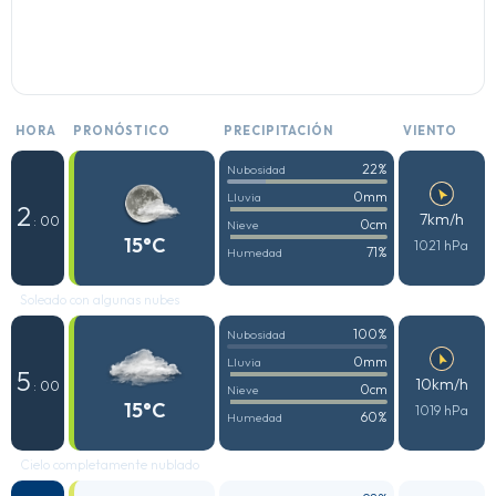
HORA
PRONÓSTICO
PRECIPITACIÓN
VIENTO
22%
Nubosidad
0mm
Lluvia
2
7km/h
: 00
0cm
Nieve
15°C
1021 hPa
71%
Humedad
Soleado con algunas nubes
100%
Nubosidad
0mm
Lluvia
5
10km/h
: 00
0cm
Nieve
15°C
1019 hPa
60%
Humedad
Cielo completamente nublado