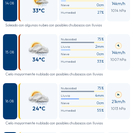
14km/h
14.08
0cm
Nieve
33°C
1014 hPa
27%
Humedad
Soleado con algunas nubes con posibles chubascos con lluvias
75%
Nubosidad
2mm
Lluvia
14km/h
15.08
0cm
Nieve
34°C
1007 hPa
33%
Humedad
Cielo mayormente nublado con posibles chubascos con lluvias
75%
Nubosidad
4mm
Lluvia
21km/h
16.08
0cm
Nieve
24°C
1013 hPa
55%
Humedad
Cielo mayormente nublado con posibles chubascos con lluvias