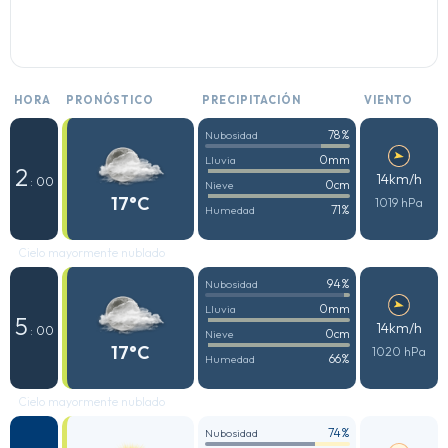
HORA
PRONÓSTICO
PRECIPITACIÓN
VIENTO
78%
Nubosidad
0mm
Lluvia
2
14km/h
: 00
0cm
Nieve
17°C
1019 hPa
71%
Humedad
Cielo mayormente nublado
94%
Nubosidad
0mm
Lluvia
5
14km/h
: 00
0cm
Nieve
17°C
1020 hPa
66%
Humedad
Cielo mayormente nublado
74%
Nubosidad