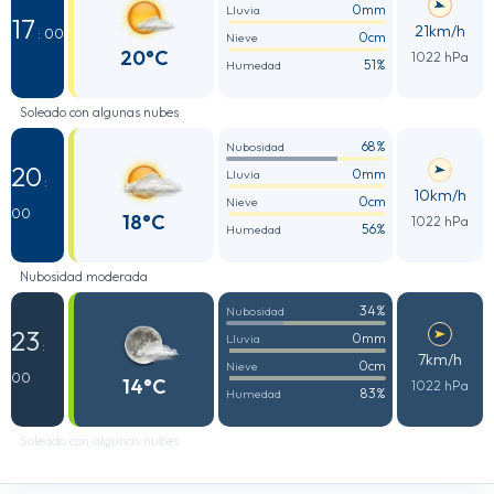
0mm
Lluvia
17
21km/h
: 00
0cm
Nieve
20°C
1022 hPa
51%
Humedad
Soleado con algunas nubes
68%
Nubosidad
20
0mm
Lluvia
:
10km/h
0cm
Nieve
00
18°C
1022 hPa
56%
Humedad
Nubosidad moderada
34%
Nubosidad
23
0mm
Lluvia
:
7km/h
0cm
Nieve
00
14°C
1022 hPa
83%
Humedad
Soleado con algunas nubes