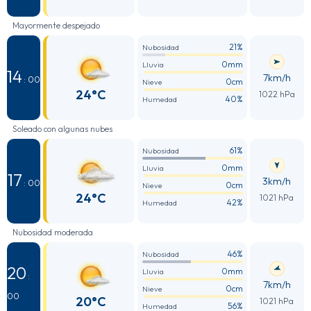
Mayormente despejado
21%
Nubosidad
0mm
Lluvia
14
7km/h
: 00
0cm
Nieve
24°C
1022 hPa
40%
Humedad
Soleado con algunas nubes
61%
Nubosidad
0mm
Lluvia
17
3km/h
: 00
0cm
Nieve
24°C
1021 hPa
42%
Humedad
Nubosidad moderada
46%
Nubosidad
20
0mm
Lluvia
:
7km/h
0cm
Nieve
00
20°C
1021 hPa
56%
Humedad