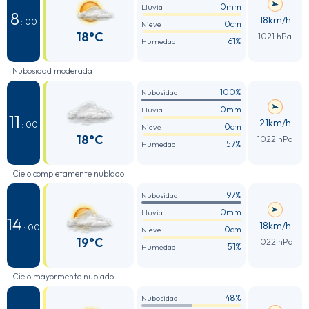
0mm
Lluvia
8
18km/h
: 00
0cm
Nieve
18°C
1021 hPa
61%
Humedad
Nubosidad moderada
100%
Nubosidad
0mm
Lluvia
11
21km/h
: 00
0cm
Nieve
18°C
1022 hPa
57%
Humedad
Cielo completamente nublado
97%
Nubosidad
0mm
Lluvia
14
18km/h
: 00
0cm
Nieve
19°C
1022 hPa
51%
Humedad
Cielo mayormente nublado
48%
Nubosidad