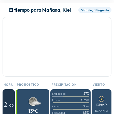
El tiempo para Mañana, Kiel
Sábado, 08 agosto
HORA
PRONÓSTICO
PRECIPITACIÓN
VIENTO
27%
Nubosidad
0mm
Lluvia
2
10km/h
: 00
0cm
Nieve
13°C
1022 hPa
85%
Humedad