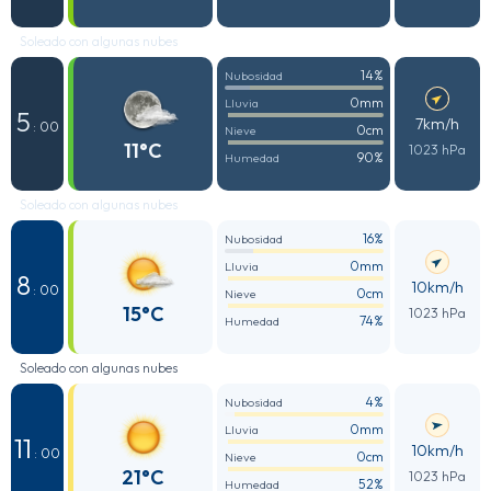
Soleado con algunas nubes
14%
Nubosidad
0mm
Lluvia
5
7km/h
: 00
0cm
Nieve
11°C
1023 hPa
90%
Humedad
Soleado con algunas nubes
16%
Nubosidad
0mm
Lluvia
8
10km/h
: 00
0cm
Nieve
15°C
1023 hPa
74%
Humedad
Soleado con algunas nubes
4%
Nubosidad
0mm
Lluvia
11
10km/h
: 00
0cm
Nieve
21°C
1023 hPa
52%
Humedad