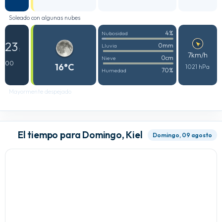
Soleado con algunas nubes
4%
Nubosidad
23
0mm
Lluvia
:
7km/h
0cm
Nieve
00
16°C
1021 hPa
70%
Humedad
Mayormente despejado
El tiempo para Domingo, Kiel
Domingo, 09 agosto