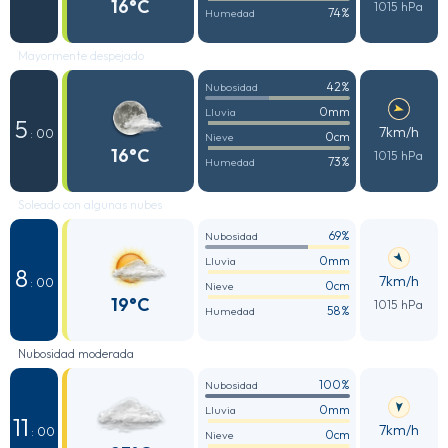
16°C
1015 hPa
74%
Humedad
Mayormente despejado
42%
Nubosidad
0mm
Lluvia
5
7km/h
: 00
0cm
Nieve
16°C
1015 hPa
73%
Humedad
Soleado con algunas nubes
69%
Nubosidad
0mm
Lluvia
8
7km/h
: 00
0cm
Nieve
19°C
1015 hPa
58%
Humedad
Nubosidad moderada
100%
Nubosidad
0mm
Lluvia
11
7km/h
: 00
0cm
Nieve