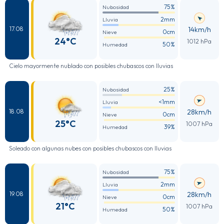
75%
Nubosidad
2mm
Lluvia
14km/h
17.08
0cm
Nieve
24°C
1012 hPa
50%
Humedad
Cielo mayormente nublado con posibles chubascos con lluvias
25%
Nubosidad
<1mm
Lluvia
28km/h
18.08
0cm
Nieve
25°C
1007 hPa
39%
Humedad
Soleado con algunas nubes con posibles chubascos con lluvias
75%
Nubosidad
2mm
Lluvia
28km/h
19.08
0cm
Nieve
21°C
1007 hPa
50%
Humedad