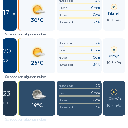
12%
Nubosidad
0mm
Lluvia
17
14km/h
: 00
0cm
Nieve
30°C
1014 hPa
23%
Humedad
Soleado con algunas nubes
12%
Nubosidad
20
0mm
Lluvia
:
7km/h
0cm
Nieve
00
26°C
1013 hPa
34%
Humedad
Soleado con algunas nubes
7%
Nubosidad
23
0mm
Lluvia
:
10km/h
0cm
Nieve
00
19°C
1014 hPa
56%
Humedad
Soleado con algunas nubes