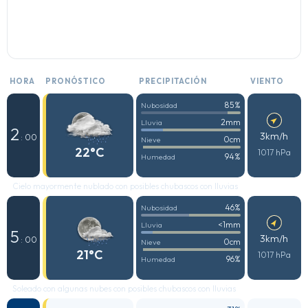
HORA
PRONÓSTICO
PRECIPITACIÓN
VIENTO
85%
Nubosidad
2mm
Lluvia
2
3km/h
: 00
0cm
Nieve
22°C
1017 hPa
94%
Humedad
Cielo mayormente nublado con posibles chubascos con lluvias
46%
Nubosidad
<1mm
Lluvia
5
3km/h
: 00
0cm
Nieve
21°C
1017 hPa
96%
Humedad
Soleado con algunas nubes con posibles chubascos con lluvias