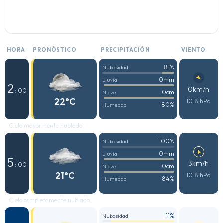
HORA
PRONÓSTICO
PRECIPITACIÓN
VIENTO
81%
Nubosidad
0mm
Lluvia
2
0km/h
: 00
0cm
Nieve
22°C
1018 hPa
80%
Humedad
Cielo mayormente nublado
100%
Nubosidad
0mm
Lluvia
5
3km/h
: 00
0cm
Nieve
21°C
1018 hPa
84%
Humedad
Cielo completamente nublado
11%
Nubosidad