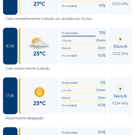
21°C
1020 hPa
97%
Humedad
Cielo completamente nublado con posibles con lluvias
75%
Nubosidad
0mm
Lluvia
10km/h
16.08
0cm
Nieve
25°C
1022 hPa
50%
Humedad
Cielo mayormente nublado
0%
Nubosidad
0mm
Lluvia
14km/h
17.08
0cm
Nieve
25°C
1024 hPa
40%
Humedad
Mayormente despejado
50%
Nubosidad