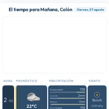
El tiempo para Mañana, Colón
Viernes, 07 agosto
HORA
PRONÓSTICO
PRECIPITACIÓN
VIENTO
73%
Nubosidad
2mm
Lluvia
2
3km/h
: 00
0cm
Nieve
22°C
1019 hPa
91%
Humedad