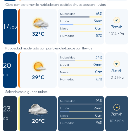
Cielo completamente nublado con posibles chubascos con lluvias
68%
Nubosidad
3mm
Lluvia
17
7km/h
: 00
0cm
Nieve
32°C
1014 hPa
57%
Humedad
Nubosidad moderada con posibles chubascos con lluvias
34%
Nubosidad
20
0mm
Lluvia
:
7km/h
0cm
Nieve
00
29°C
1013 hPa
67%
Humedad
Soleado con algunas nubes
98%
Nubosidad
23
2mm
Lluvia
:
7km/h
0cm
Nieve
00
20°C
1016 hPa
96%
Humedad