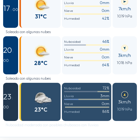
0mm
Lluvia
17
7km/h
: 00
0cm
Nieve
31°C
1019 hPa
42%
Humedad
Soleado con algunas nubes
46%
Nubosidad
20
0mm
Lluvia
:
3km/h
0cm
Nieve
00
28°C
1018 hPa
64%
Humedad
Soleado con algunas nubes
72%
Nubosidad
23
3mm
Lluvia
:
3km/h
0cm
Nieve
00
23°C
1019 hPa
86%
Humedad
Nubosidad moderada con posibles chubascos con lluvias