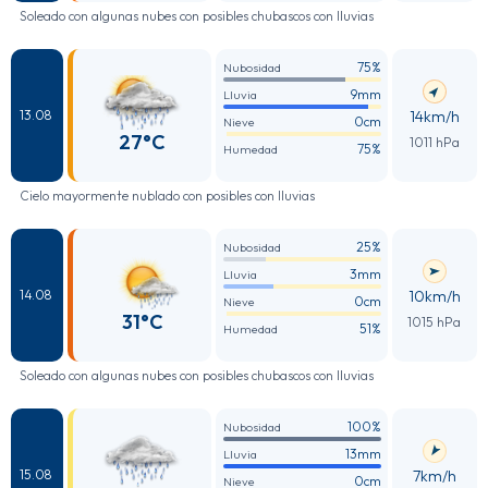
Soleado con algunas nubes con posibles chubascos con lluvias
75%
Nubosidad
9mm
Lluvia
14km/h
13.08
0cm
Nieve
27°C
1011 hPa
75%
Humedad
Cielo mayormente nublado con posibles con lluvias
25%
Nubosidad
3mm
Lluvia
10km/h
14.08
0cm
Nieve
31°C
1015 hPa
51%
Humedad
Soleado con algunas nubes con posibles chubascos con lluvias
100%
Nubosidad
13mm
Lluvia
7km/h
15.08
0cm
Nieve