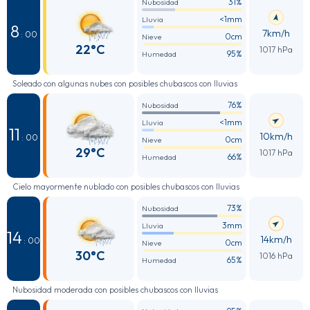
31%
Nubosidad
<1mm
Lluvia
8
7km/h
: 00
0cm
Nieve
22°C
1017 hPa
95%
Humedad
Soleado con algunas nubes con posibles chubascos con lluvias
76%
Nubosidad
<1mm
Lluvia
11
10km/h
: 00
0cm
Nieve
29°C
1017 hPa
66%
Humedad
Cielo mayormente nublado con posibles chubascos con lluvias
73%
Nubosidad
3mm
Lluvia
14
14km/h
: 00
0cm
Nieve
30°C
1016 hPa
65%
Humedad
Nubosidad moderada con posibles chubascos con lluvias