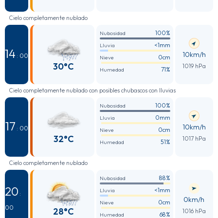
Cielo completamente nublado
100%
Nubosidad
<1mm
Lluvia
14
10km/h
: 00
0cm
Nieve
30°C
1019 hPa
71%
Humedad
Cielo completamente nublado con posibles chubascos con lluvias
100%
Nubosidad
0mm
Lluvia
17
10km/h
: 00
0cm
Nieve
32°C
1017 hPa
51%
Humedad
Cielo completamente nublado
88%
Nubosidad
20
<1mm
Lluvia
:
0km/h
0cm
Nieve
00
28°C
1016 hPa
68%
Humedad