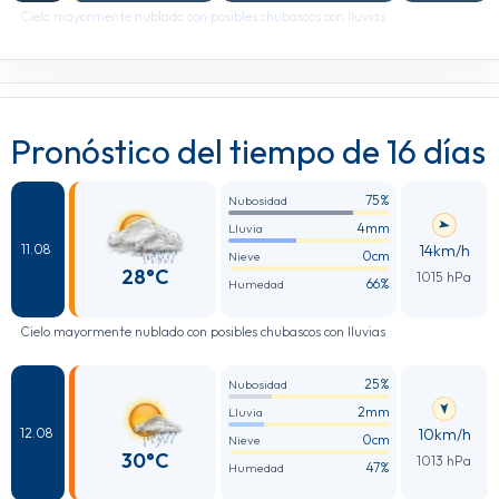
Cielo mayormente nublado con posibles chubascos con lluvias
Pronóstico del tiempo de 16 días
75%
Nubosidad
4mm
Lluvia
14km/h
11.08
0cm
Nieve
28°C
1015 hPa
66%
Humedad
Cielo mayormente nublado con posibles chubascos con lluvias
25%
Nubosidad
2mm
Lluvia
10km/h
12.08
0cm
Nieve
30°C
1013 hPa
47%
Humedad