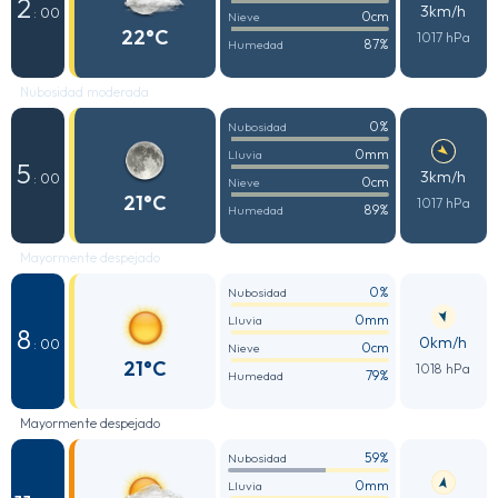
2
3km/h
: 00
0cm
Nieve
22°C
1017 hPa
87%
Humedad
Nubosidad moderada
0%
Nubosidad
0mm
Lluvia
5
3km/h
: 00
0cm
Nieve
21°C
1017 hPa
89%
Humedad
Mayormente despejado
0%
Nubosidad
0mm
Lluvia
8
0km/h
: 00
0cm
Nieve
21°C
1018 hPa
79%
Humedad
Mayormente despejado
59%
Nubosidad
0mm
Lluvia