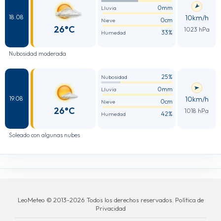
0mm
Lluvia
10km/h
18.08
0cm
Nieve
26°C
1023 hPa
33%
Humedad
Nubosidad moderada
25%
Nubosidad
0mm
Lluvia
10km/h
19.08
0cm
Nieve
26°C
1018 hPa
42%
Humedad
Soleado con algunas nubes
LeoMeteo © 2013-2026 Todos los derechos reservados. Política de
Privacidad