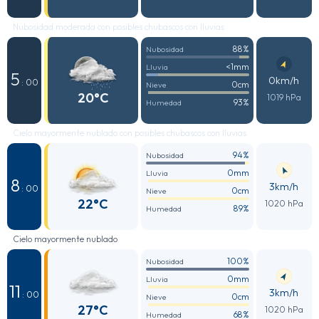
Nubosidad moderada con posibles chubascos con lluvias
88%
Nubosidad
<1mm
Lluvia
5
0km/h
: 00
0cm
Nieve
20°C
1019 hPa
93%
Humedad
Cielo mayormente nublado con posibles chubascos con lluvias
94%
Nubosidad
0mm
Lluvia
8
3km/h
: 00
0cm
Nieve
22°C
1020 hPa
89%
Humedad
Cielo mayormente nublado
100%
Nubosidad
0mm
Lluvia
11
3km/h
: 00
0cm
Nieve
27°C
1020 hPa
68%
Humedad