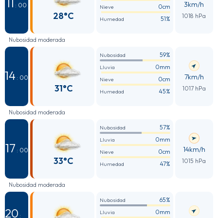
11
3km/h
: 00
0cm
Nieve
28°C
1018 hPa
51%
Humedad
Nubosidad moderada
59%
Nubosidad
0mm
Lluvia
14
7km/h
: 00
0cm
Nieve
31°C
1017 hPa
45%
Humedad
Nubosidad moderada
57%
Nubosidad
0mm
Lluvia
17
14km/h
: 00
0cm
Nieve
33°C
1015 hPa
47%
Humedad
Nubosidad moderada
65%
Nubosidad
20
0mm
Lluvia
: