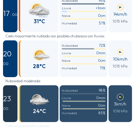
95%
Nubosidad
<1mm
Lluvia
17
14km/h
: 00
0cm
Nieve
31°C
1015 hPa
57%
Humedad
Cielo mayormente nublado con posibles chubascos con lluvias
72%
Nubosidad
20
0mm
Lluvia
:
10km/h
0cm
Nieve
00
28°C
1015 hPa
71%
Humedad
Nubosidad moderada
98%
Nubosidad
23
0mm
Lluvia
:
3km/h
0cm
Nieve
00
24°C
1016 hPa
85%
Humedad
Cielo mayormente nublado