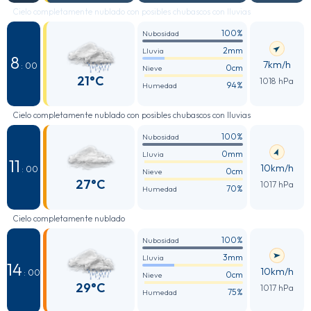
Cielo completamente nublado con posibles chubascos con lluvias
100%
Nubosidad
2mm
Lluvia
8
7km/h
: 00
0cm
Nieve
21°C
1018 hPa
94%
Humedad
Cielo completamente nublado con posibles chubascos con lluvias
100%
Nubosidad
0mm
Lluvia
11
10km/h
: 00
0cm
Nieve
27°C
1017 hPa
70%
Humedad
Cielo completamente nublado
100%
Nubosidad
3mm
Lluvia
14
10km/h
: 00
0cm
Nieve
29°C
1017 hPa
75%
Humedad