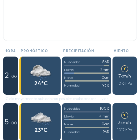
HORA
PRONÓSTICO
PRECIPITACIÓN
VIENTO
86%
Nubosidad
2mm
Lluvia
2
7km/h
: 00
0cm
Nieve
24°C
1016 hPa
93%
Humedad
Cielo mayormente nublado con posibles chubascos con lluvias
100%
Nubosidad
<1mm
Lluvia
5
3km/h
: 00
0cm
Nieve
23°C
1017 hPa
96%
Humedad