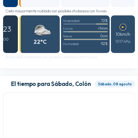
Cielo mayormente nublado con posibles chubascos con lluvias
72%
Nubosidad
23
<1mm
Lluvia
:
10km/h
0cm
Nieve
00
22°C
1017 hPa
92%
Humedad
Nubosidad moderada con posibles chubascos con lluvias
El tiempo para Sábado, Colón
Sábado, 08 agosto