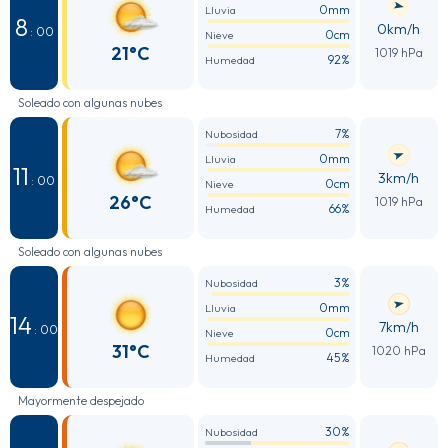
0mm
Lluvia
8
0km/h
: 00
0cm
Nieve
21°C
1019 hPa
92%
Humedad
Soleado con algunas nubes
7%
Nubosidad
0mm
Lluvia
11
3km/h
: 00
0cm
Nieve
26°C
1019 hPa
66%
Humedad
Soleado con algunas nubes
3%
Nubosidad
0mm
Lluvia
14
7km/h
: 00
0cm
Nieve
31°C
1020 hPa
45%
Humedad
Mayormente despejado
30%
Nubosidad