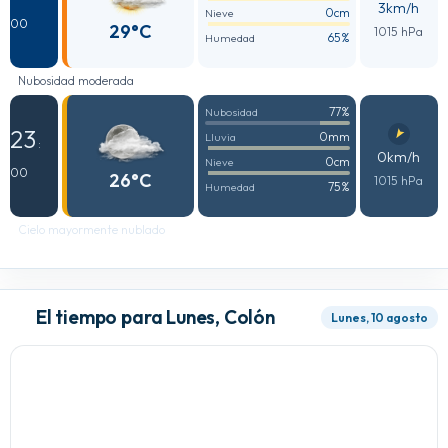
3km/h
0cm
Nieve
00
29°C
1015 hPa
65%
Humedad
Nubosidad moderada
77%
Nubosidad
23
0mm
Lluvia
:
0km/h
0cm
Nieve
00
26°C
1015 hPa
75%
Humedad
Cielo mayormente nublado
El tiempo para Lunes, Colón
Lunes, 10 agosto