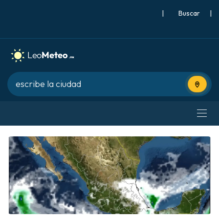
|
Buscar
|
Usa tu 