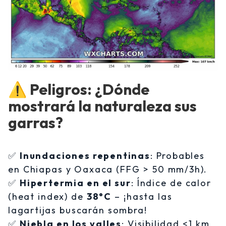
⚠️
Peligros: ¿Dónde
mostrará la naturaleza sus
garras?
✅
Inundaciones repentinas
: Probables
en Chiapas y Oaxaca (FFG > 50 mm/3h).
✅
Hipertermia en el sur
: Índice de calor
(heat index) de
38°C
– ¡hasta las
lagartijas buscarán sombra!
✅
Niebla en los valles
: Visibilidad <1 km