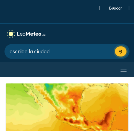
|
Buscar
|
Usa tu 