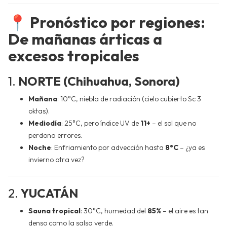
📍
Pronóstico por regiones:
De mañanas árticas a
excesos tropicales
1.
NORTE (Chihuahua, Sonora)
Mañana
: 10°C, niebla de radiación (cielo cubierto Sc 3
oktas).
Mediodía
: 25°C, pero índice UV de
11+
– el sol que no
perdona errores.
Noche
: Enfriamiento por advección hasta
8°C
– ¿ya es
invierno otra vez?
2.
YUCATÁN
Sauna tropical
: 30°C, humedad del
85%
– el aire es tan
denso como la salsa verde.