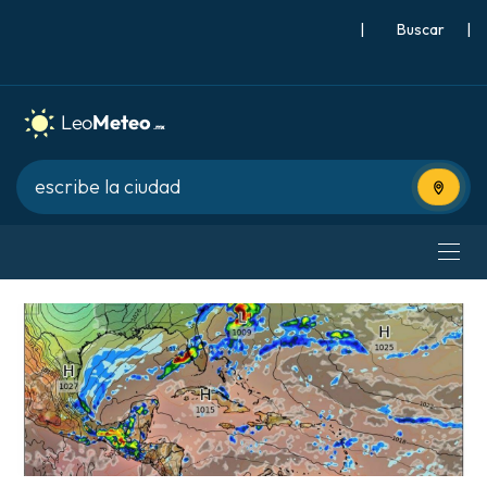
|
Buscar
|
Usa tu 