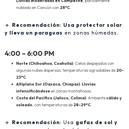
Lluvias moderadas en Campeche
, parcialmente
nublado en Cancún con
28°C
.
🔹
Recomendación
:
Usa protector solar
y lleva un paraguas
en zonas húmedas.
4:00 – 6:00 PM
Norte (Chihuahua, Coahuila)
: Cielos despejados con
algunas nubes dispersas, temperaturas agradables de
20-
23°C
.
Altiplano Sur (Oaxaca, Chiapas)
:
Lluvias
intensificándose
en zonas montañosas.
Costa del Pacífico (Jalisco, Colima)
: Ambiente
cálido y
soleado
, con temperaturas de
28-29°C
.
🔹
Recomendación
: Usa
gafas de sol y