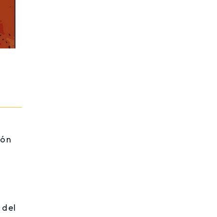
ión
 del