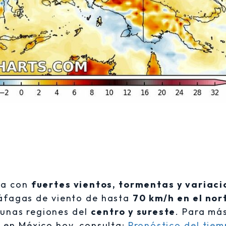
día con
fuertes vientos, tormentas y variac
ráfagas de viento de hasta
70 km/h en el nor
lgunas regiones del
centro y sureste
. Para má
a en México hoy, consulta:
Pronóstico del tie