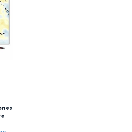
iones
te
s
mpo