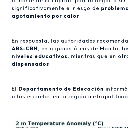
al norte de la capital, podría llegar a
47
significativamente el riesgo de
problema
agotamiento por calor
.
En respuesta, las autoridades recomend
ABS-CBN
, en algunas áreas de Manila, l
niveles educativos
, mientras que en otr
dispensados
.
El
Departamento de Educación
informó
a las escuelas en la región metropolitana