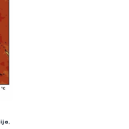
ija
,