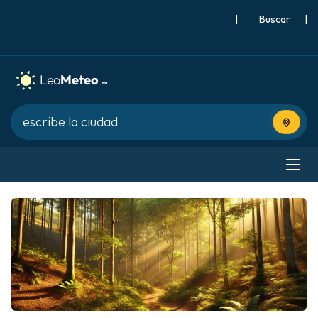
|
Buscar
|
Usa tu 