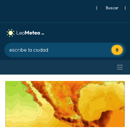
|
Buscar
|
Usa tu 